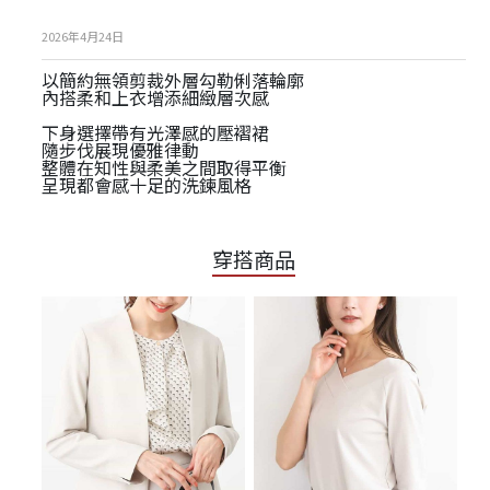
2026年4月24日
以簡約無領剪裁外層勾勒俐落輪廓
內搭柔和上衣增添細緻層次感
下身選擇帶有光澤感的壓褶裙
隨步伐展現優雅律動
整體在知性與柔美之間取得平衡
呈現都會感十足的洗鍊風格
穿搭商品