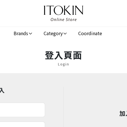
Brands
Category
Coordinate
登入頁面
Login
入
加