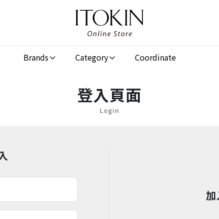
Brands
Category
Coordinate
登入頁面
Login
入
加