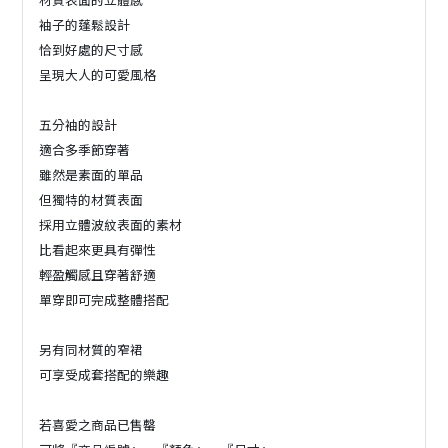
袖子的蓬鬆設計
恰到好處的尺寸感
呈現大人的可愛風格
五分袖的設計
適合多季節穿著
雖然是素面的單品
但獨特的材質表面
採用立體波紋表面的素材
比看起來更具有彈性
輕盈觸感且穿著舒適
單穿即可完成整體搭配
另有同材質的窄裙
可享受成套搭配的樂趣
若喜愛之商品已售罄