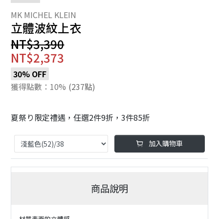
立體波紋上衣
NT$3,390
NT$2,373
30% OFF
獲得點數：10%
(237點)
夏祭り限定禮遇，任選2件9折，3件85折
加入購物車
商品說明
材質表面的立體感