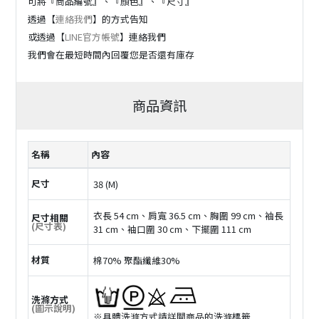
可將『商品編號』、『顏色』、『尺寸』
透過【
連絡我們
】的方式告知
或透過【
LINE官方帳號
】連絡我們
我們會在最短時間內回覆您是否還有庫存
商品資訊
名稱
內容
尺寸
38 (M)
衣長 54 cm、肩寬 36.5 cm、胸圍 99 cm、袖長
尺寸相關
(尺寸表)
31 cm、袖口圍 30 cm、下擺圍 111 cm
材質
棉70% 聚酯纖維30%
洗滌方式
(圖示說明)
※具體洗滌方式請詳閲商品的洗滌標籤