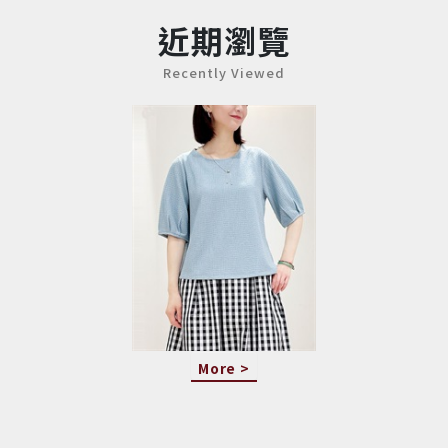
近期瀏覽
Recently Viewed
More >