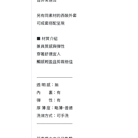
另有同素材的西裝外套
可成套搭配呈現
■ 材質介紹
兼具質感與彈性
穿著舒適宜人
觸感輕盈且剪裁極佳
-----------------------------
透 明 感：無
內 裏：有
彈 性：有
厚 薄 度：略薄~普通
洗滌方式：可手洗
-----------------------------