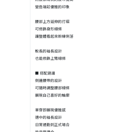
營造端莊優雅的印象
腰部上方延伸的打褶
可修飾身形線條
讓整體看起來幹練俐落
較長的袖長設計
也能修飾上臂線條
■ 搭配建議
側邊腰帶的設計
可隨時調整腰部線條
展現自己喜好的輪廓
單穿即展現優雅感
適中的袖長設計
日常通勤到正式場合
皆非常適合