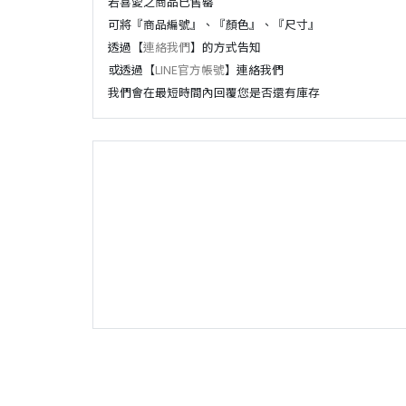
若喜愛之商品已售罄
可將『商品編號』、『顏色』、『尺寸』
透過【
連絡我們
】的方式告知
或透過【
LINE官方帳號
】連絡我們
我們會在最短時間內回覆您是否還有庫存