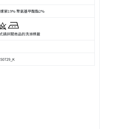
 嫘縈19% 聚氨基甲酸酯2%
式請詳閲商品的洗滌標籤
50729_K