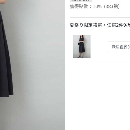
獲得點數：10%
(383點)
夏祭り限定禮遇，任選2件9折