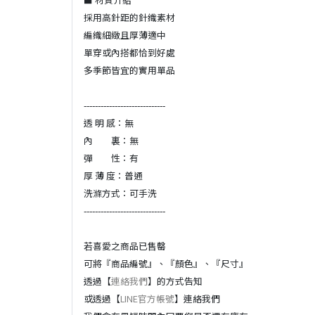
採用高針距的針織素材
編織細緻且厚薄適中
單穿或內搭都恰到好處
多季節皆宜的實用單品
-----------------------------
透 明 感：無
內 裏：無
彈 性：有
厚 薄 度：普通
洗滌方式：可手洗
-----------------------------
若喜愛之商品已售罄
可將『商品編號』、『顏色』、『尺寸』
透過【
連絡我們
】的方式告知
或透過【
LINE官方帳號
】連絡我們