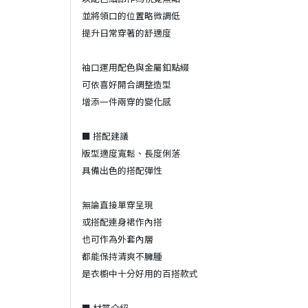
並將領口的位置略微調低
提升日常穿著的舒適度
袖口運用配色與金屬釦點綴
可依喜好開合調整造型
增添一件兩穿的變化感
■ 搭配建議
版型適度寬鬆、長度俐落
具備出色的搭配彈性
無論直接單穿呈現
或搭配連身裙作內搭
也可作為外套內層
都能保持清爽不臃腫
是衣櫥中十分好用的百搭款式
■ 材質介紹