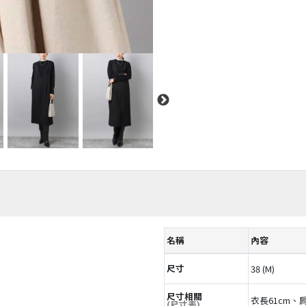
名稱
內容
尺寸
38 (M)
尺寸相關
衣長61cm、肩
(尺寸表)