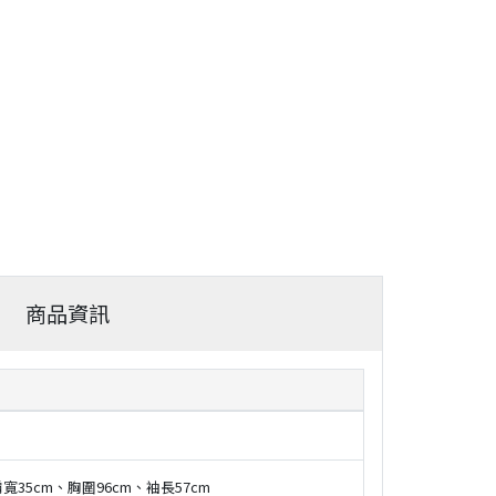
商品資訊
寬35cm、胸圍96cm、袖長57cm