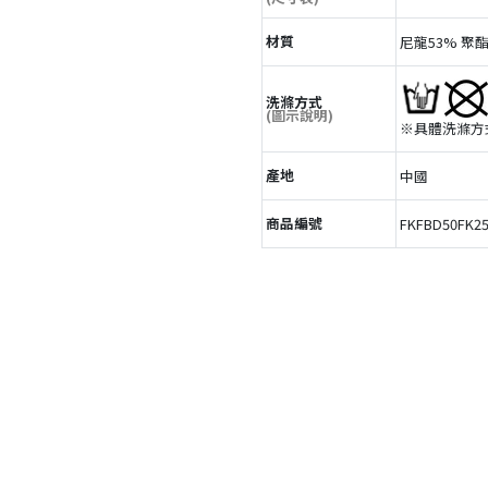
材質
尼龍53% 聚
洗滌方式
(圖示說明)
※具體洗滌方
產地
中國
商品編號
FKFBD50FK2