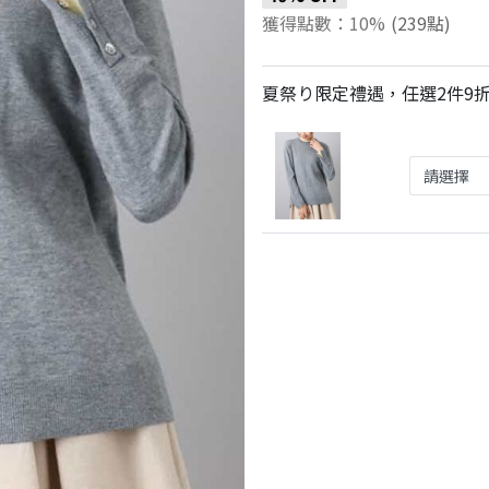
獲得點數：10%
(239點)
夏祭り限定禮遇，任選2件9折