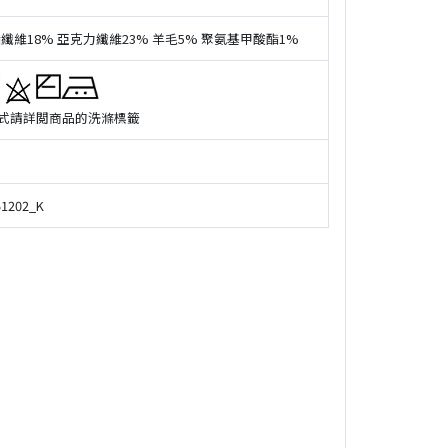
酯纖維18% 亞克力纖維23% 羊毛5% 聚氨基甲酸酯1%
式請詳閲商品的洗滌標籤
51202_K