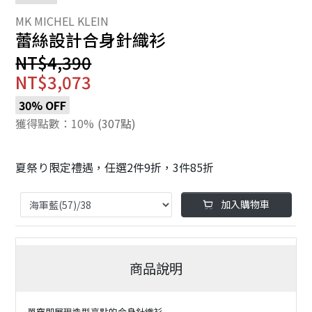
蕾絲設計合身針織衫
NT$4,390
NT$3,073
30% OFF
獲得點數：10%
(307點)
夏祭り限定禮遇，任選2件9折，3件85折
加入購物車
商品說明
單穿即展現造型亮點的合身針織衫