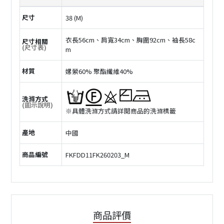
尺寸
38 (M)
衣長56cm、肩寬34cm、胸圍92cm、袖長58c
尺寸相關
(尺寸表)
m
材質
嫘縈60% 聚酯纖維40%
洗滌方式
(圖示說明)
※具體洗滌方式請詳閲商品的洗滌標籤
產地
中國
商品編號
FKFDD11FK260203_M
商品評價