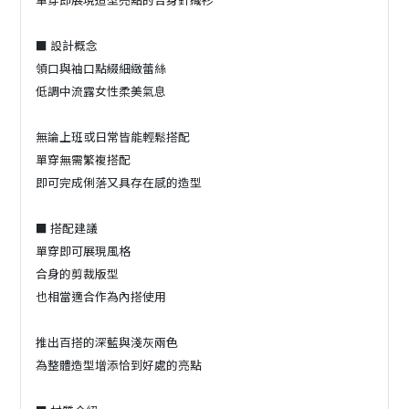
■ 設計概念
領口與袖口點綴細緻蕾絲
低調中流露女性柔美氣息
無論上班或日常皆能輕鬆搭配
單穿無需繁複搭配
即可完成俐落又具存在感的造型
■ 搭配建議
單穿即可展現風格
合身的剪裁版型
也相當適合作為內搭使用
推出百搭的深藍與淺灰兩色
為整體造型增添恰到好處的亮點