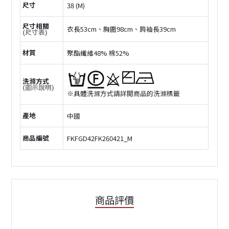
尺寸
38 (M)
尺寸相關
衣長53cm、胸圍98cm、肩袖長39cm
(尺寸表)
材質
聚酯纖維48% 棉52%
洗滌方式
(圖示說明)
※具體洗滌方式請詳閲商品的洗滌標籤
產地
中國
商品編號
FKFGD42FK260421_M
商品評價