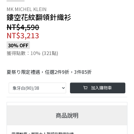
鏤空花紋翻領針織衫
NT$4,590
NT$3,213
30% OFF
獲得點數：10%
(321點)
夏祭り限定禮遇，任選2件9折，3件85折
加入購物車
商品說明
圓潤輪廓，展現大人甜感的翻領針織