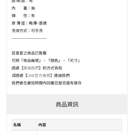
透 明 感：有
內 裏：無
彈 性：有
厚 薄 度：略薄~普通
洗滌方式：可手洗
-----------------------------
若喜愛之商品已售罄
可將『商品編號』、『顏色』、『尺寸』
透過【
連絡我們
】的方式告知
或透過【
LINE官方帳號
】連絡我們
我們會在最短時間內回覆您是否還有庫存
商品資訊
名稱
內容