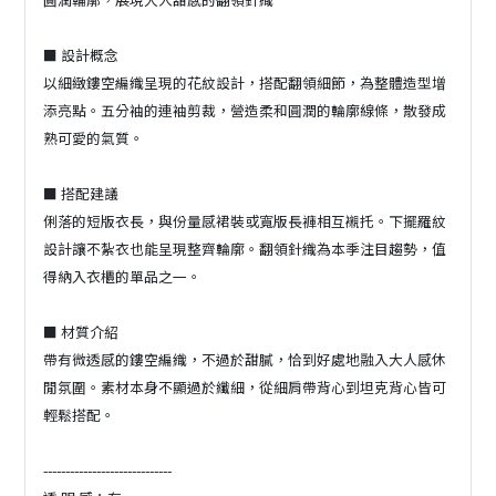
■ 設計概念
以細緻鏤空編織呈現的花紋設計，搭配翻領細節，為整體造型增
添亮點。五分袖的連袖剪裁，營造柔和圓潤的輪廓線條，散發成
熟可愛的氣質。
■ 搭配建議
俐落的短版衣長，與份量感裙裝或寬版長褲相互襯托。下擺羅紋
設計讓不紮衣也能呈現整齊輪廓。翻領針織為本季注目趨勢，值
得納入衣櫃的單品之一。
■ 材質介紹
帶有微透感的鏤空編織，不過於甜膩，恰到好處地融入大人感休
閒氛圍。素材本身不顯過於纖細，從細肩帶背心到坦克背心皆可
輕鬆搭配。
-----------------------------