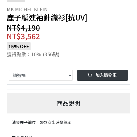
鹿子編連袖針織衫[抗UV]
NT$4,190
NT$3,562
15% OFF
獲得點數：10%
(356點)
加入購物車
商品說明
清爽鹿子織紋，輕鬆穿出時髦氛圍