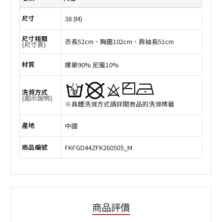
尺寸
38 (M)
尺寸相關
衣長52cm、胸圍102cm、肩袖長51cm
(尺寸表)
材質
嫘縈90% 尼龍10%
洗滌方式
(圖示說明)
※具體洗滌方式請詳閲商品的洗滌標籤
產地
中國
商品編號
FKFGD44ZFK260505_M
商品評價