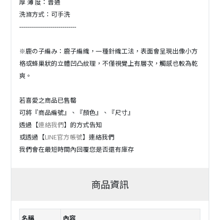
厚 薄 度：普通
洗滌方式：可手洗
-----------------------------
※鹿の子編み：鹿子編織，一種針織工法，表面會呈現出像小方
格或蜂巢狀的立體凹凸紋理，不僅視覺上有層次，觸感也較為乾
爽。
若喜愛之商品已售罄
可將『商品編號』、『顏色』、『尺寸』
透過【
連絡我們
】的方式告知
或透過【
LINE官方帳號
】連絡我們
我們會在最短時間內回覆您是否還有庫存
商品資訊
名稱
內容