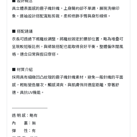
■ 設計概念
具立體表面感的鹿子織針織，上身簡約卻不單調，展現洗練印
象。連袖設計搭配寬鬆剪裁，柔和修飾手臂與身形線條。
■ 搭配建議
衣長可透過下襬羅紋調整，將羅紋固定於腰部位置，略為堆疊可
呈現較短版比例，與裙裝搭配也能取得良好平衡。整體偏休閒風
格，適合日常與假日穿搭。
■ 材質介紹
採用具有細緻凹凸紋理的鹿子織針織素材，避免一般針織的平面
感，輕鬆營造層次。觸感清爽、與肌膚保持適度距離，穿著舒
適。具抗UV機能。
-----------------------------
透 明 感：略有
內 裏：無
彈 性：有