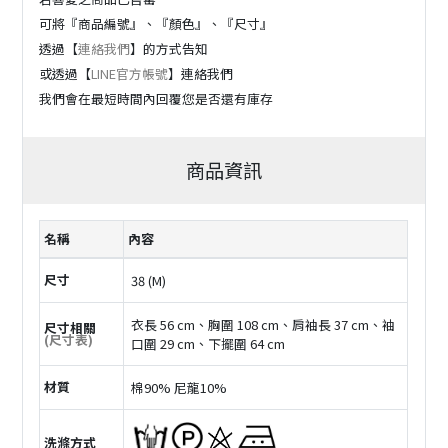
可將『商品編號』、『顏色』、『尺寸』
透過【
連絡我們
】的方式告知
或透過【
LINE官方帳號
】連絡我們
我們會在最短時間內回覆您是否還有庫存
商品資訊
名稱
內容
尺寸
38 (M)
衣長 56 cm、胸圍 108 cm、肩袖長 37 cm、袖
尺寸相關
(尺寸表)
口圍 29 cm、下擺圍 64 cm
材質
棉90% 尼龍10%
洗滌方式