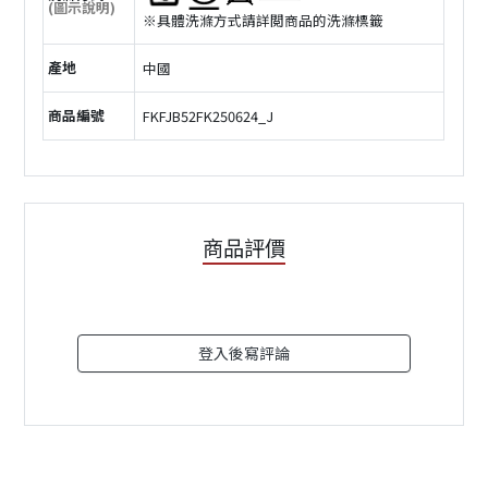
(圖示說明)
※具體洗滌方式請詳閲商品的洗滌標籤
產地
中國
商品編號
FKFJB52FK250624_J
商品評價
登入後寫評論