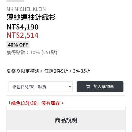
薄紗連袖針織衫
NT$4,190
NT$2,514
40% OFF
獲得點數：10%
(251點)
夏祭り限定禮遇，任選2件9折，3件85折
加入購物車
「綠色(35)/38」沒有庫存。
商品說明