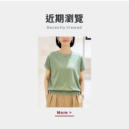
近期瀏覽
Recently Viewed
More >