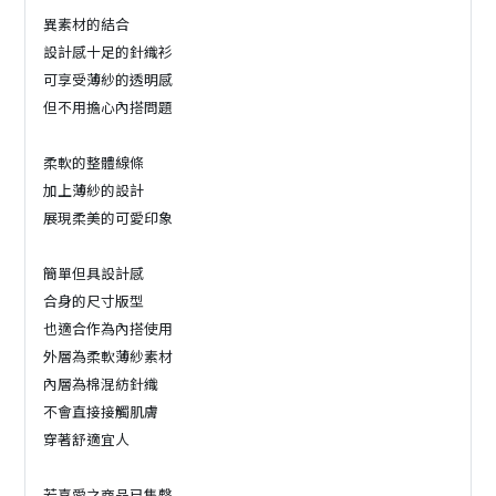
異素材的結合
設計感十足的針織衫
可享受薄紗的透明感
但不用擔心內搭問題
柔軟的整體線條
加上薄紗的設計
展現柔美的可愛印象
簡單但具設計感
合身的尺寸版型
也適合作為內搭使用
外層為柔軟薄紗素材
內層為棉混紡針織
不會直接接觸肌膚
穿著舒適宜人
若喜愛之商品已售罄