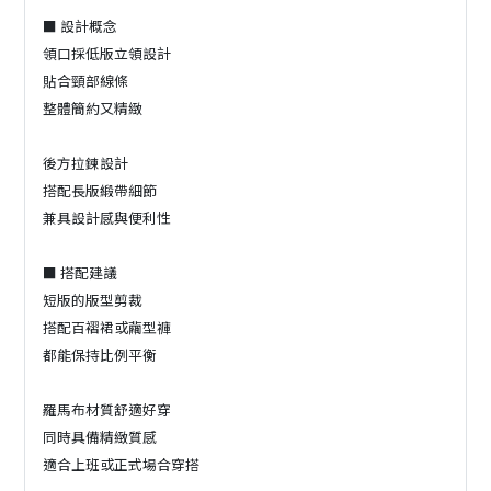
■ 設計概念
領口採低版立領設計
貼合頸部線條
整體簡約又精緻
後方拉鍊設計
搭配長版緞帶細節
兼具設計感與便利性
■ 搭配建議
短版的版型剪裁
搭配百褶裙或繭型褲
都能保持比例平衡
羅馬布材質舒適好穿
同時具備精緻質感
適合上班或正式場合穿搭