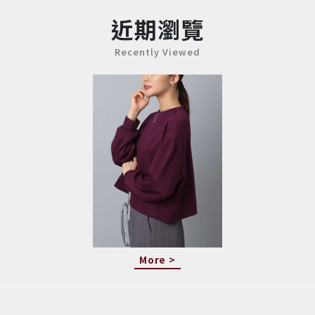
近期瀏覽
Recently Viewed
More >