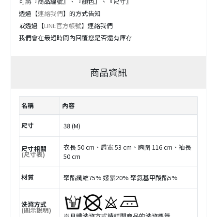
可將『商品編號』、『顏色』、『尺寸』
透過【
連絡我們
】的方式告知
或透過【
LINE官方帳號
】連絡我們
我們會在最短時間內回覆您是否還有庫存
商品資訊
名稱
內容
尺寸
38 (M)
衣長 50 cm、肩寬 53 cm、胸圍 116 cm、袖長
尺寸相關
(尺寸表)
50 cm
材質
聚酯纖維75% 嫘縈20% 聚氨基甲酸酯5%
洗滌方式
(圖示說明)
※具體洗滌方式請詳閲商品的洗滌標籤