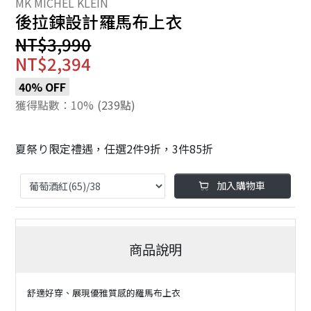
後拉鍊設計羅馬布上衣
NT$3,990
NT$2,394
40% OFF
獲得點數：10%
(239點)
夏祭り限定禮遇，任選2件9折，3件85折
加入購物車
商品說明
舒適好穿、展現優雅質感的羅馬布上衣