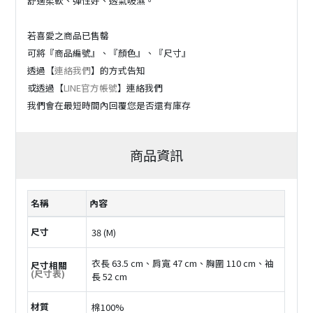
舒適柔軟、彈性好、透氣吸濕。
若喜愛之商品已售罄
可將『商品編號』、『顏色』、『尺寸』
透過【
連絡我們
】的方式告知
或透過【
LINE官方帳號
】連絡我們
我們會在最短時間內回覆您是否還有庫存
商品資訊
名稱
內容
尺寸
38 (M)
衣長 63.5 cm、肩寬 47 cm、胸圍 110 cm、袖
尺寸相關
(尺寸表)
長 52 cm
材質
棉100%