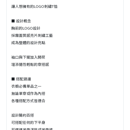
讓人想擁有的LOGO刺繡T恤
■ 設計概念
胸前的LOGO設計
採霧面質感亮片刺繡工藝
成為整體的設計亮點
袖口與下擺加入開衩
增添隨性輕鬆的穿搭感
■ 搭配建議
衣櫥必備單品之一
無論單穿或作為內搭
各種搭配方式皆適合
設計簡約百搭
可搭配任何的下半身
若選擇吊帶洋裝或吊帶裙