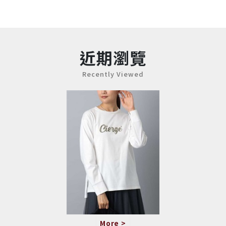
近期瀏覽
Recently Viewed
More >