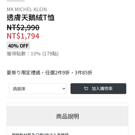
透膚天鵝絨T恤
NT$2,990
NT$1,794
40% OFF
獲得點數：10%
(179點)
夏祭り限定禮遇，任選2件9折，3件85折
加入購物車
商品說明
用時髦材質為日常T恤注入季節感