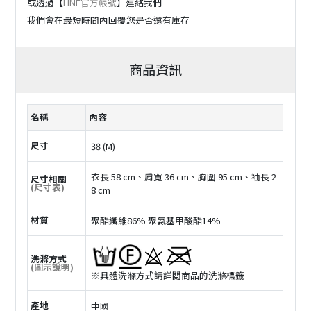
或透過【
LINE官方帳號
】連絡我們
我們會在最短時間內回覆您是否還有庫存
商品資訊
名稱
內容
尺寸
38 (M)
衣長 58 cm、肩寬 36 cm、胸圍 95 cm、袖長 2
尺寸相關
(尺寸表)
8 cm
材質
聚酯纖維86% 聚氨基甲酸酯14%
洗滌方式
(圖示說明)
※具體洗滌方式請詳閲商品的洗滌標籤
產地
中國