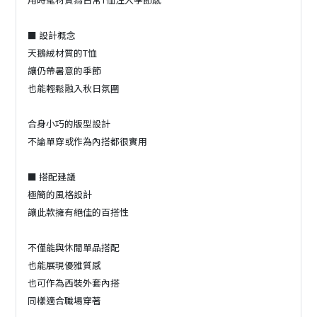
■ 設計概念
天鵝絨材質的T恤
讓仍帶暑意的季節
也能輕鬆融入秋日氛圍
合身小巧的版型設計
不論單穿或作為內搭都很實用
■ 搭配建議
極簡的風格設計
讓此款擁有絕佳的百搭性
不僅能與休閒單品搭配
也能展現優雅質感
也可作為西裝外套內搭
同樣適合職場穿著