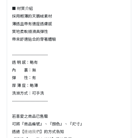
■ 材質介紹
採用輕薄的天鵝絨素材
薄透且帶有適度透膚感
質地柔軟順滑具彈性
帶來舒適貼合的穿著體驗
-----------------------------
透 明 感：略有
內 裏：無
彈 性：有
厚 薄 度：略薄
洗滌方式：可手洗
-----------------------------
若喜愛之商品已售罄
可將『商品編號』、『顏色』、『尺寸』
透過【
連絡我們
】的方式告知