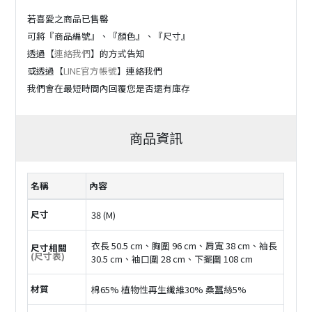
若喜愛之商品已售罄
可將『商品編號』、『顏色』、『尺寸』
透過【
連絡我們
】的方式告知
或透過【
LINE官方帳號
】連絡我們
我們會在最短時間內回覆您是否還有庫存
商品資訊
名稱
內容
尺寸
38 (M)
衣長 50.5 cm、胸圍 96 cm、肩寬 38 cm、袖長
尺寸相關
(尺寸表)
30.5 cm、袖口圍 28 cm、下擺圍 108 cm
材質
棉65% 植物性再生纖維30% 桑蠶絲5%