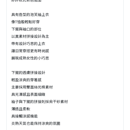
具有造型的泡芙袖上衣
像T恤般輕鬆好穿
下擺與袖口的部位
以異素材拼接設計為主
帶有設計巧思的上衣
讓日常穿搭更有時尚感
展現成熟女性的小巧思
下擺的透膚拼接設計
輕盈涼爽的穿著感
主要採用雙面絲光棉素材
具光澤感且表面細緻
袖子與下擺的拼接則採烏干紗素材
薄透且柔軟
具接觸涼感機能
炎熱天氣也能保持涼爽的氛圍