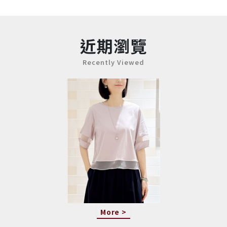
近期瀏覽
Recently Viewed
More >