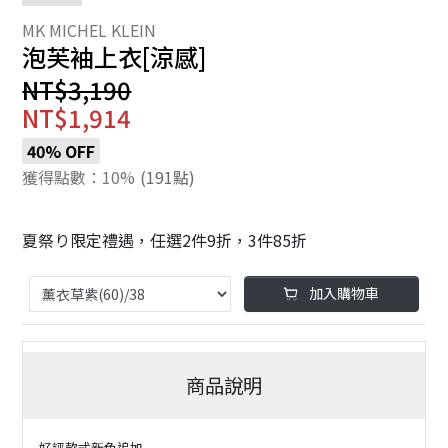
泡芙袖上衣[涼感]
NT$3,190
NT$1,914
40% OFF
獲得點數：10%
(191點)
夏祭り限定禮遇，任選2件9折，3件85折
加入購物車
商品說明
好評款式新色追加