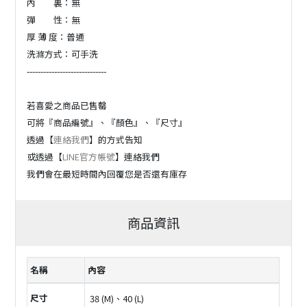
內 裏：無
彈 性：無
厚 薄 度：普通
洗滌方式：可手洗
-----------------------------
若喜愛之商品已售罄
可將『商品編號』、『顏色』、『尺寸』
透過【
連絡我們
】的方式告知
或透過【
LINE官方帳號
】連絡我們
我們會在最短時間內回覆您是否還有庫存
商品資訊
名稱
內容
尺寸
38 (M)、40 (L)