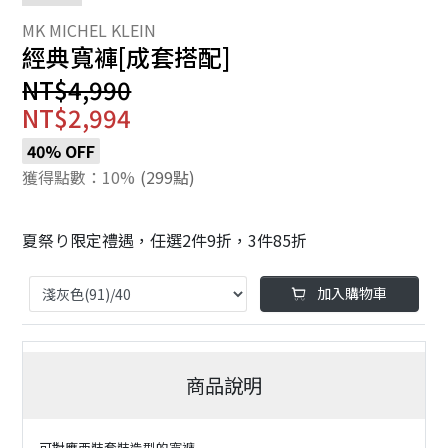
經典寬褲[成套搭配]
NT$4,990
NT$2,994
40% OFF
獲得點數：10%
(299點)
夏祭り限定禮遇，任選2件9折，3件85折
加入購物車
商品說明
可對應西裝套裝造型的寬褲