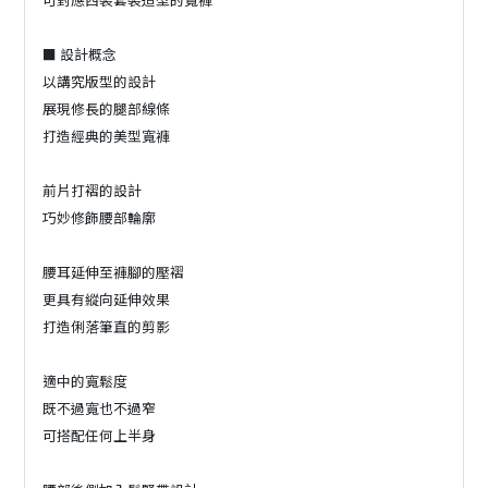
■ 設計概念
以講究版型的設計
展現修長的腿部線條
打造經典的美型寬褲
前片打褶的設計
巧妙修飾腰部輪廓
腰耳延伸至褲腳的壓褶
更具有縱向延伸效果
打造俐落筆直的剪影
適中的寬鬆度
既不過寬也不過窄
可搭配任何上半身