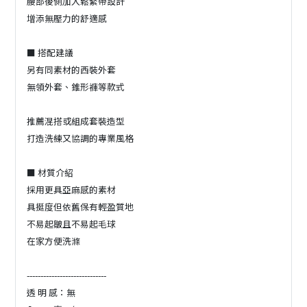
腰部後側加入鬆緊帶設計
增添無壓力的舒適感
■ 搭配建議
另有同素材的西裝外套
無領外套、錐形褲等款式
推薦混搭或組成套裝造型
打造洗練又協調的專業風格
■ 材質介紹
採用更具亞麻感的素材
具挺度但依舊保有輕盈質地
不易起皺且不易起毛球
在家方便洗滌
-----------------------------
透 明 感：無