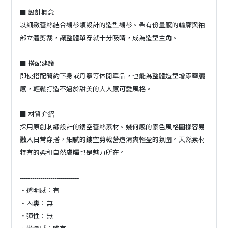
■ 設計概念
以細緻蕾絲結合襯衫領設計的造型襯衫。帶有份量感的輪廓與袖
部立體剪裁，讓整體單穿就十分吸睛，成為造型主角。
■ 搭配建議
即使搭配簡約下身或丹寧等休閒單品，也能為整體造型增添華麗
感，輕鬆打造不過於甜美的大人感可愛風格。
■ 材質介紹
採用原創刺繡設計的鏤空蕾絲素材。幾何感的素色風格圖樣容易
融入日常穿搭，細膩的鏤空剪裁營造清爽輕盈的氛圍。天然素材
特有的柔和自然膚觸也是魅力所在。
-----------------------------
・透明感：有
・內裏：無
・彈性：無