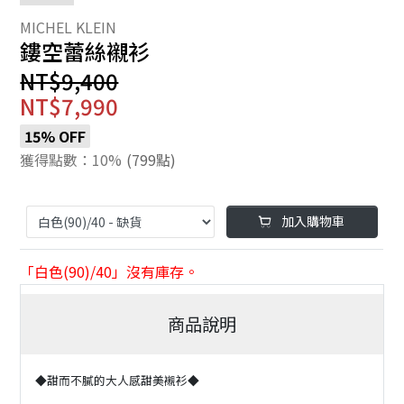
鏤空蕾絲襯衫
NT$9,400
NT$7,990
15% OFF
獲得點數：10%
(799點)
加入購物車
「白色(90)/40」沒有庫存。
商品說明
◆甜而不膩的大人感甜美襯衫◆