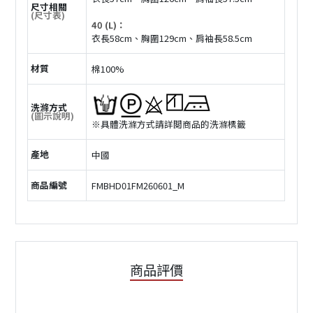
尺寸相關
(尺寸表)
40 (L)：
衣長58cm、胸圍129cm、肩袖長58.5cm
材質
棉100%
洗滌方式
(圖示說明)
※具體洗滌方式請詳閲商品的洗滌標籤
產地
中國
商品編號
FMBHD01FM260601_M
商品評價