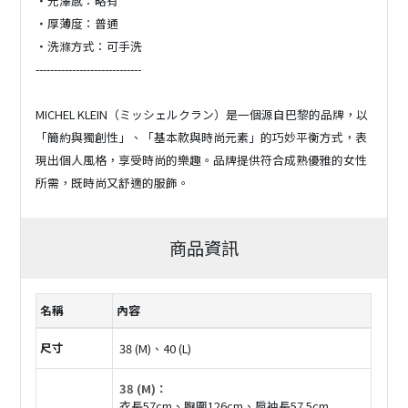
・光澤感：略有
・厚薄度：普通
・洗滌方式：可手洗
-----------------------------
MICHEL KLEIN（ミッシェルクラン）是一個源自巴黎的品牌，以
「簡約與獨創性」、「基本款與時尚元素」的巧妙平衡方式，表
現出個人風格，享受時尚的樂趣。品牌提供符合成熟優雅的女性
所需，既時尚又舒適的服飾。
商品資訊
名稱
內容
尺寸
38 (M)、40 (L)
38 (M)：
衣長57cm、胸圍126cm、肩袖長57.5cm