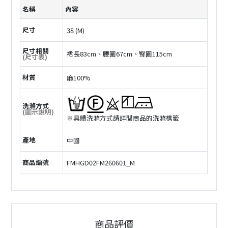
名稱
內容
尺寸
38 (M)
尺寸相關
裙長83cm、腰圍67cm、臀圍115cm
(尺寸表)
材質
麻100%
洗滌方式
(圖示說明)
※具體洗滌方式請詳閲商品的洗滌標籤
產地
中國
商品編號
FMHGD02FM260601_M
商品評價