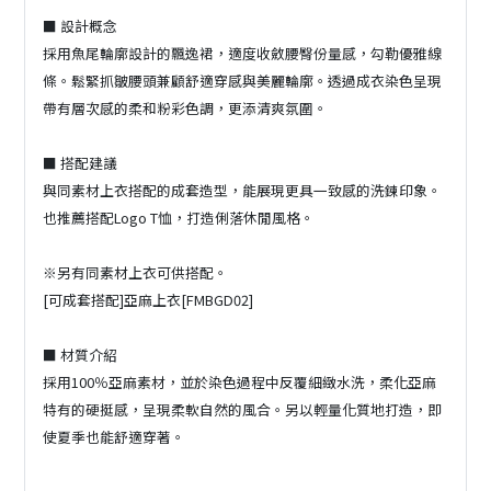
■ 設計概念
採用魚尾輪廓設計的飄逸裙，適度收斂腰臀份量感，勾勒優雅線
條。鬆緊抓皺腰頭兼顧舒適穿感與美麗輪廓。透過成衣染色呈現
帶有層次感的柔和粉彩色調，更添清爽氛圍。
■ 搭配建議
與同素材上衣搭配的成套造型，能展現更具一致感的洗鍊印象。
也推薦搭配Logo T恤，打造俐落休閒風格。
※另有同素材上衣可供搭配。
[可成套搭配]亞麻上衣[FMBGD02]
■ 材質介紹
採用100％亞麻素材，並於染色過程中反覆細緻水洗，柔化亞麻
特有的硬挺感，呈現柔軟自然的風合。另以輕量化質地打造，即
使夏季也能舒適穿著。