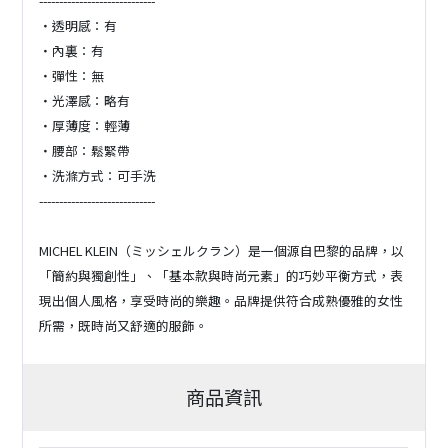
-----------------------------
・透明感：有
・內裏：有
・彈性：無
・光澤感：略有
・厚薄度：輕薄
・腰部：鬆緊帶
・洗滌方式：可手洗
-----------------------------
MICHEL KLEIN（ミッシェルクラン）是一個源自巴黎的品牌，以
「簡約與獨創性」、「基本款與時尚元素」的巧妙平衡方式，表
現出個人風格，享受時尚的樂趣。品牌提供符合成熟優雅的女性
所需，既時尚又舒適的服飾。
商品資訊