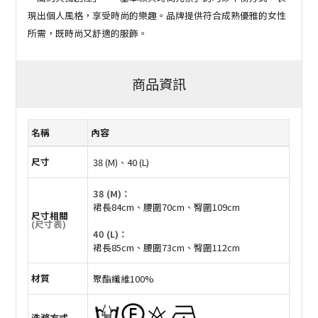
現出個人風格，享受時尚的樂趣。品牌提供符合成熟優雅的女性
所需，既時尚又舒適的服飾。
商品資訊
名稱
內容
尺寸
38 (M)、40 (L)
38 (M)：
裙長84cm、腰圍70cm、臀圍109cm
尺寸相關
(尺寸表)
40 (L)：
裙長85cm、腰圍73cm、臀圍112cm
材質
聚酯纖維100%
洗滌方式