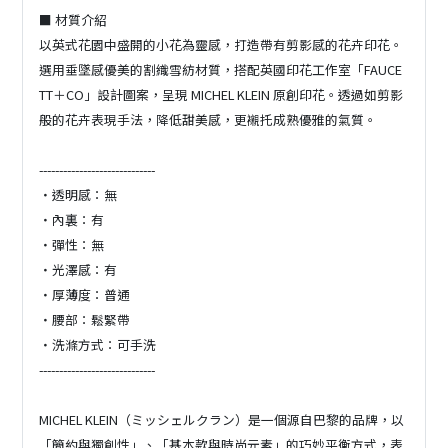
■ 材質介紹
以英式花園中盛開的小花為靈感，打造帶有剪影感的花卉印花。
選用垂墜感優美的割織雪紡材質，搭配英國印花工作室「FAUCE
TT＋CO」設計圖案，呈現 MICHEL KLEIN 原創印花。透過如剪影
般的花卉表現手法，降低甜美感，更襯托成熟優雅的氣質。
-----------------------------
・透明感：無
・內裏：有
・彈性：無
・光澤感：有
・厚薄度：普通
・腰部：鬆緊帶
・洗滌方式：可手洗
-----------------------------
MICHEL KLEIN（ミッシェルクラン）是一個源自巴黎的品牌，以
「簡約與獨創性」、「基本款與時尚元素」的巧妙平衡方式，表