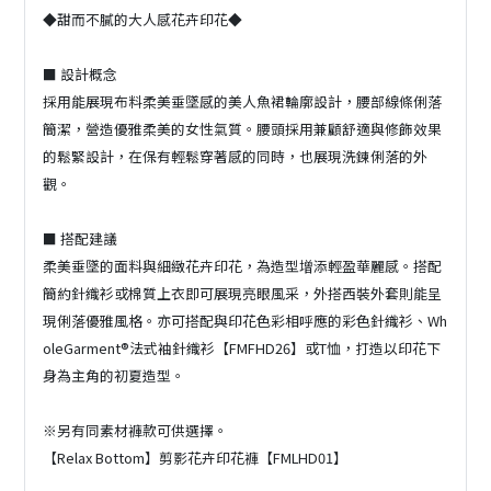
◆甜而不膩的大人感花卉印花◆
■ 設計概念
採用能展現布料柔美垂墜感的美人魚裙輪廓設計，腰部線條俐落
簡潔，營造優雅柔美的女性氣質。腰頭採用兼顧舒適與修飾效果
的鬆緊設計，在保有輕鬆穿著感的同時，也展現洗鍊俐落的外
觀。
■ 搭配建議
柔美垂墜的面料與細緻花卉印花，為造型增添輕盈華麗感。搭配
簡約針織衫或棉質上衣即可展現亮眼風采，外搭西裝外套則能呈
現俐落優雅風格。亦可搭配與印花色彩相呼應的彩色針織衫、Wh
oleGarment®法式袖針織衫【FMFHD26】或T恤，打造以印花下
身為主角的初夏造型。
※另有同素材褲款可供選擇。
【Relax Bottom】剪影花卉印花褲【FMLHD01】