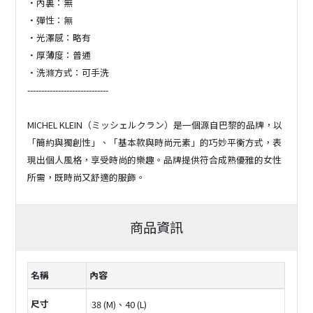
・內裏：無
・彈性：無
・光澤感：略有
・厚薄度：普通
・洗滌方式：可手洗
-----------------------------
MICHEL KLEIN（ミッシェルクラン）是一個源自巴黎的品牌，以
「簡約與獨創性」、「基本款與時尚元素」的巧妙平衡方式，表
現出個人風格，享受時尚的樂趣。品牌提供符合成熟優雅的女性
所需，既時尚又舒適的服飾。
商品資訊
名稱
內容
尺寸
38 (M)、40 (L)