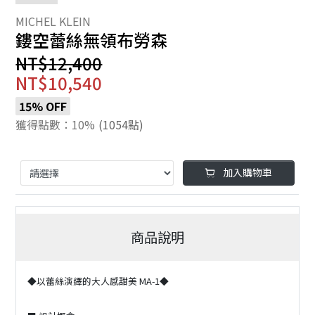
鏤空蕾絲無領布勞森
NT$12,400
NT$10,540
15% OFF
獲得點數：10%
(1054點)
加入購物車
商品說明
◆以蕾絲演繹的大人感甜美 MA-1◆