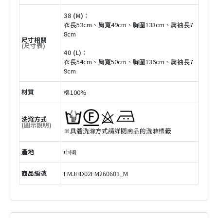
38 (M)：
衣長53cm、肩寬49cm、胸圍133cm、肩袖長7
8cm
尺寸相關
(尺寸表)
40 (L)：
衣長54cm、肩寬50cm、胸圍136cm、肩袖長7
9cm
材質
棉100%
洗滌方式
(圖示說明)
※具體洗滌方式請詳閲商品的洗滌標籤
產地
中國
商品編號
FMJHD02FM260601_M