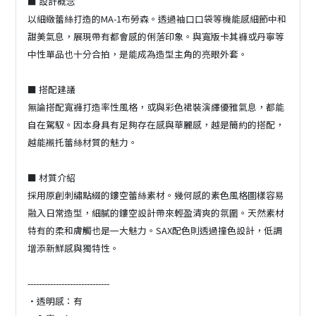
■ 設計概念
以細緻蕾絲打造的MA-1布勞森。透過袖口口袋等機能感細節中和
甜美氣息，展現帶有都會感的俐落印象。與寬版卡其褲或丹寧等
中性單品也十分合拍，是能成為造型主角的亮眼外套。
■ 搭配建議
無論搭配寬褲打造率性風格，或與彩色裙裝演繹優雅氣息，都能
自在駕馭。因本身具有足夠存在感與華麗感，越是簡約的搭配，
越能襯托蕾絲材質的魅力。
■ 材質介紹
採用原創刺繡點綴的鏤空蕾絲素材。幾何感的素色風格圖樣容易
融入日常造型，細膩的鏤空設計帶來輕盈清爽的氛圍。天然素材
特有的柔和膚觸也是一大魅力。SAX配色則透過撞色設計，低調
增添新鮮感與獨特性。
-----------------------------
・透明感：有