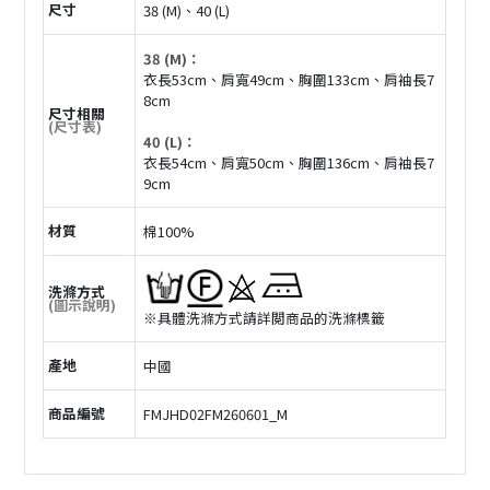
尺寸
38 (M)、40 (L)
38 (M)：
衣長53cm、肩寬49cm、胸圍133cm、肩袖長7
8cm
尺寸相關
(尺寸表)
40 (L)：
衣長54cm、肩寬50cm、胸圍136cm、肩袖長7
9cm
材質
棉100%
洗滌方式
(圖示說明)
※具體洗滌方式請詳閲商品的洗滌標籤
產地
中國
商品編號
FMJHD02FM260601_M