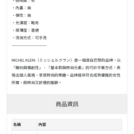
・透明感：有
・內裏：無
・彈性：無
・光澤感：略有
・厚薄度：普通
・洗滌方式：可手洗
-----------------------------
MICHEL KLEIN（ミッシェルクラン）是一個源自巴黎的品牌，以
「簡約與獨創性」、「基本款與時尚元素」的巧妙平衡方式，表
現出個人風格，享受時尚的樂趣。品牌提供符合成熟優雅的女性
所需，既時尚又舒適的服飾。
商品資訊
名稱
內容