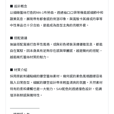
■ 設計概念
以細緻蕾絲打造的MA-1布勞森。透過袖口口袋等機能感細節中和
甜美氣息，展現帶有都會感的俐落印象。與寬版卡其褲或丹寧等
中性單品也十分合拍，是能成為造型主角的亮眼外套。
■ 搭配建議
無論搭配寬褲打造率性風格，或與彩色裙裝演繹優雅氣息，都能
自在駕馭。因本身具有足夠存在感與華麗感，越是簡約的搭配，
越能襯托蕾絲材質的魅力。
■ 材質介紹
採用原創刺繡點綴的鏤空蕾絲素材。幾何感的素色風格圖樣容易
融入日常造型，細膩的鏤空設計帶來輕盈清爽的氛圍。天然素材
特有的柔和膚觸也是一大魅力。SAX配色則透過撞色設計，低調
增添新鮮感與獨特性。
-----------------------------