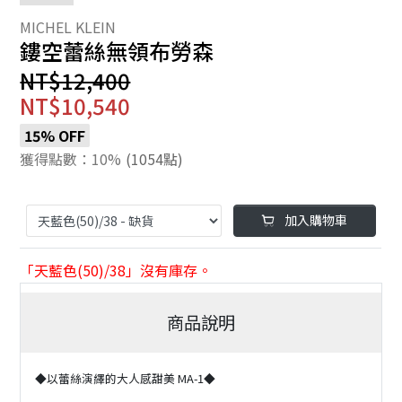
鏤空蕾絲無領布勞森
NT$12,400
NT$10,540
15% OFF
獲得點數：10%
(1054點)
加入購物車
「天藍色(50)/38」沒有庫存。
商品說明
◆以蕾絲演繹的大人感甜美 MA-1◆