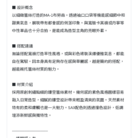
■ 設計概念
以細緻蕾絲打造的MA-1布勞森。透過袖口口袋等機能感細節中和
甜美氣息，展現帶有都會感的俐落印象。與寬版卡其褲或丹寧等
中性單品也十分合拍，是能成為造型主角的亮眼外套。
■ 搭配建議
無論搭配寬褲打造率性風格，或與彩色裙裝演繹優雅氣息，都能
自在駕馭。因本身具有足夠存在感與華麗感，越是簡約的搭配，
越能襯托蕾絲材質的魅力。
■ 材質介紹
採用原創刺繡點綴的鏤空蕾絲素材。幾何感的素色風格圖樣容易
融入日常造型，細膩的鏤空設計帶來輕盈清爽的氛圍。天然素材
特有的柔和膚觸也是一大魅力。SAX配色則透過撞色設計，低調
增添新鮮感與獨特性。
-----------------------------