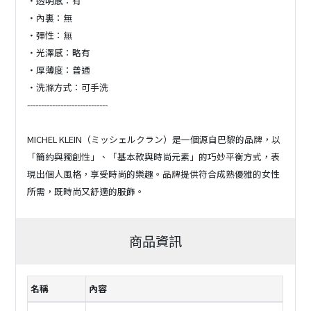
・透明感：有
・內裏：無
・彈性：無
・光澤感：略有
・厚薄度：普通
・洗滌方式：可手洗
-----------------------------
MICHEL KLEIN（ミッシェルクラン）是一個源自巴黎的品牌，以
「簡約與獨創性」、「基本款與時尚元素」的巧妙平衡方式，表
現出個人風格，享受時尚的樂趣。品牌提供符合成熟優雅的女性
所需，既時尚又舒適的服飾。
商品資訊
名稱
內容