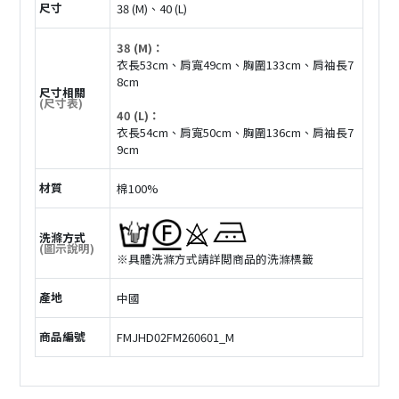
尺寸
38 (M)、40 (L)
38 (M)：
衣長53cm、肩寬49cm、胸圍133cm、肩袖長7
8cm
尺寸相關
(尺寸表)
40 (L)：
衣長54cm、肩寬50cm、胸圍136cm、肩袖長7
9cm
材質
棉100%
洗滌方式
(圖示說明)
※具體洗滌方式請詳閲商品的洗滌標籤
產地
中國
商品編號
FMJHD02FM260601_M