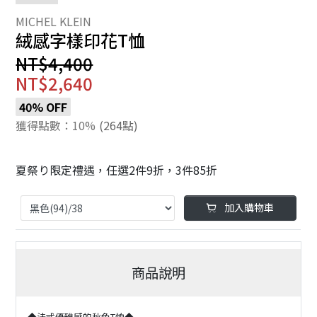
絨感字樣印花T恤
NT$4,400
NT$2,640
40% OFF
獲得點數：10%
(264點)
夏祭り限定禮遇，任選2件9折，3件85折
加入購物車
商品說明
◆法式優雅感的秋色T恤◆