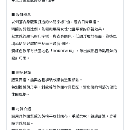
■ 設計概念
以俐落合身版型打造的休閒字樣T恤，適合日常穿搭。
精簡的剪裁比例，能輕鬆展現女性化且平衡的穿著效果。
秋意感的絨毛壓印字樣，與衣身同色，低調浮現於布面，為造型
增添恰到好處的亮點而不過度搶眼。
酒紅色款印有法國地名「BORDEAUX」，帶出成熟且帶點玩味的
設計巧思。
■ 搭配建議
版型百搭，能與各種褲裝或裙裝造型相融。
特別推薦與丹寧、斜紋棉等休閒材質搭配，營造簡約俐落的優雅
休閒風格。
■ 材質介紹
選用具休閒質感的純棉平紋針織布，手感柔軟、親膚舒適，穿著
時倍感放鬆。