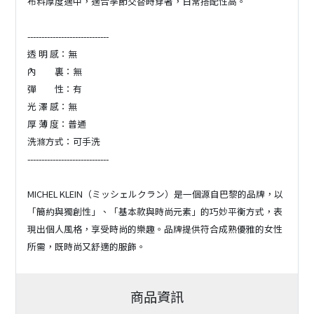
布料厚度適中，適合季節交替時穿著，日常搭配性高。
-----------------------------
透 明 感：無
內 裏：無
彈 性：有
光 澤 感：無
厚 薄 度：普通
洗滌方式：可手洗
-----------------------------
MICHEL KLEIN（ミッシェルクラン）是一個源自巴黎的品牌，以
「簡約與獨創性」、「基本款與時尚元素」的巧妙平衡方式，表
現出個人風格，享受時尚的樂趣。品牌提供符合成熟優雅的女性
所需，既時尚又舒適的服飾。
商品資訊