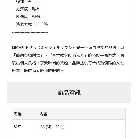
・彈性：有
・光澤感：略有
・厚薄度：輕薄
・洗滌方式：可手洗
-----------------------------
MICHEL KLEIN（ミッシェルクラン）是一個源自巴黎的品牌，以
「簡約與獨創性」、「基本款與時尚元素」的巧妙平衡方式，表
現出個人風格，享受時尚的樂趣。品牌提供符合成熟優雅的女性
所需，既時尚又舒適的服飾。
商品資訊
名稱
內容
尺寸
38 (M)、40 (L)