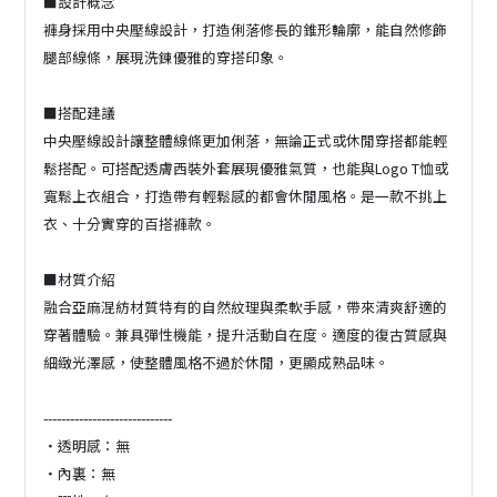
■設計概念
褲身採用中央壓線設計，打造俐落修長的錐形輪廓，能自然修飾
腿部線條，展現洗鍊優雅的穿搭印象。
■搭配建議
中央壓線設計讓整體線條更加俐落，無論正式或休閒穿搭都能輕
鬆搭配。可搭配透膚西裝外套展現優雅氣質，也能與Logo T恤或
寬鬆上衣組合，打造帶有輕鬆感的都會休閒風格。是一款不挑上
衣、十分實穿的百搭褲款。
■材質介紹
融合亞麻混紡材質特有的自然紋理與柔軟手感，帶來清爽舒適的
穿著體驗。兼具彈性機能，提升活動自在度。適度的復古質感與
細緻光澤感，使整體風格不過於休閒，更顯成熟品味。
-----------------------------
・透明感：無
・內裏：無