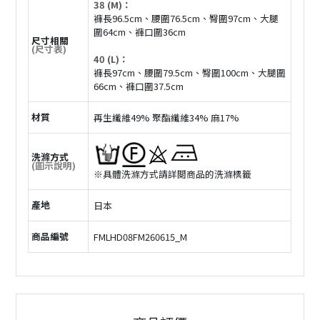
38 (M)：
褲長96.5cm、腰圍76.5cm、臀圍97cm、大腿
圍64cm、褲口圍36cm
尺寸相關
(尺寸表)
40 (L)：
褲長97cm、腰圍79.5cm、臀圍100cm、大腿圍
66cm、褲口圍37.5cm
材質
再生纖維49% 聚酯纖維34% 麻17%
洗滌方式
(圖示說明)
※具體洗滌方式請詳閲商品的洗滌標籤
產地
日本
商品編號
FMLHD08FM260615_M