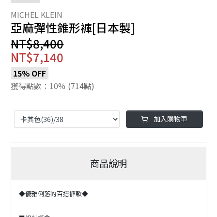
亞麻彈性錐形褲[日本製]
NT$8,400
NT$7,140
15% OFF
獲得點數：10%
(714點)
加入購物車
商品說明
◆優雅俐落的百搭褲款◆