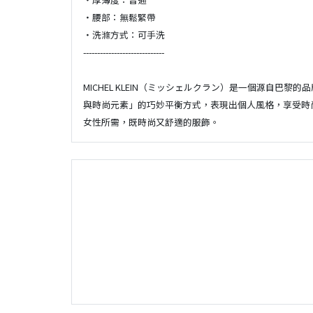
・腰部：無鬆緊帶
・洗滌方式：可手洗
-----------------------------
MICHEL KLEIN（ミッシェルクラン）是一個源自巴
與時尚元素」的巧妙平衡方式，表現出個人風格，享受時
女性所需，既時尚又舒適的服飾。