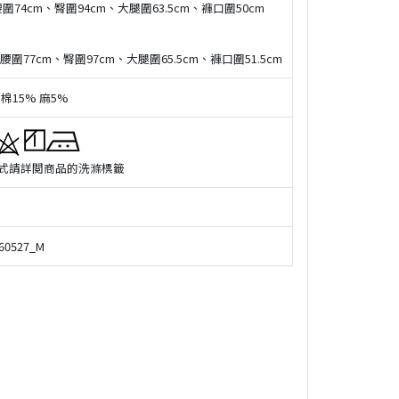
圍74cm、臀圍94cm、大腿圍63.5cm、褲口圍50cm
、腰圍77cm、臀圍97cm、大腿圍65.5cm、褲口圍51.5cm
棉15% 麻5%
式請詳閲商品的洗滌標籤
60527_M