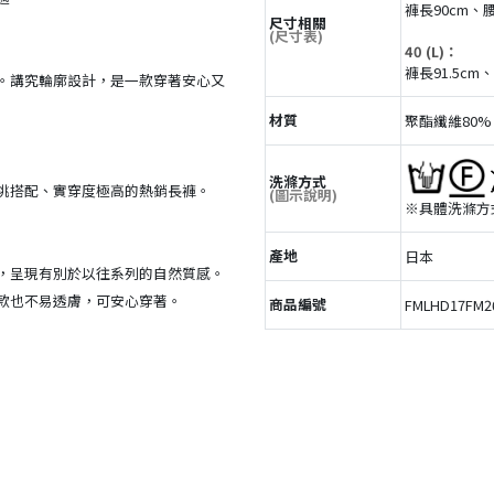
褲長90cm、腰
尺寸相關
(尺寸表)
40 (L)：
褲長91.5cm
。講究輪廓設計，是一款穿著安心又
材質
聚酯纖維80% 
洗滌方式
挑搭配、實穿度極高的熱銷長褲。
(圖示說明)
※具體洗滌方
產地
日本
，呈現有別於以往系列的自然質感。
款也不易透膚，可安心穿著。
商品編號
FMLHD17FM2