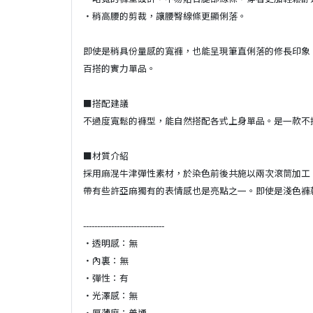
・稍高腰的剪裁，讓腰臀線條更顯俐落。
即使是稍具份量感的寬褲，也能呈現筆直俐落的修長印象
百搭的實力單品。
■搭配建議
不過度寬鬆的褲型，能自然搭配各式上身單品。是一款不
■材質介紹
採用麻混牛津彈性素材，於染色前後共施以兩次滾筒加工
帶有些許亞麻獨有的表情感也是亮點之一。即使是淺色褲
-----------------------------
・透明感：無
・內裏：無
・彈性：有
・光澤感：無
・厚薄度：普通