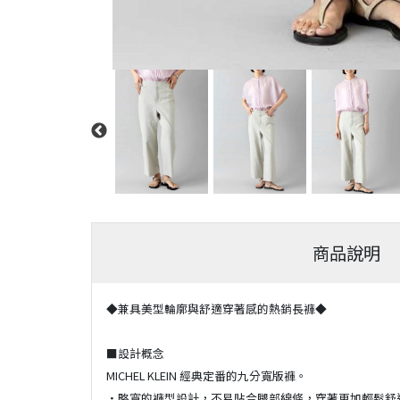
商品說明
◆兼具美型輪廓與舒適穿著感的熱銷長褲◆
■設計概念
MICHEL KLEIN 經典定番的九分寬版褲。
・略寬的褲型設計，不易貼合腿部線條，穿著更加輕鬆舒