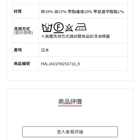
材質
棉38% 麻33% 聚酯纖維28% 聚氨基甲酸酯1%
洗滌方式
(圖示說明)
※具體洗滌方式請詳閲商品的洗滌標籤
產地
日本
商品編號
FMLJA01FM250716_K
商品評價
登入後寫評論