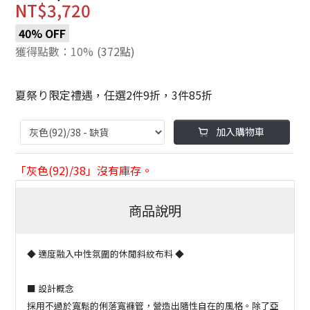
NT$3,720
40% OFF
獲得點數：10%
(372點)
夏祭り限定禮遇，任選2件9折，3件85折
加入購物車
「灰色(92)/38」沒有庫存。
商品說明
◆ 適度融入中性氛圍的休閒斜紋布料 ◆
■ 設計概念
採用不過於寬鬆的俐落寬褲管，營造出隨性自在的風格。除了亞