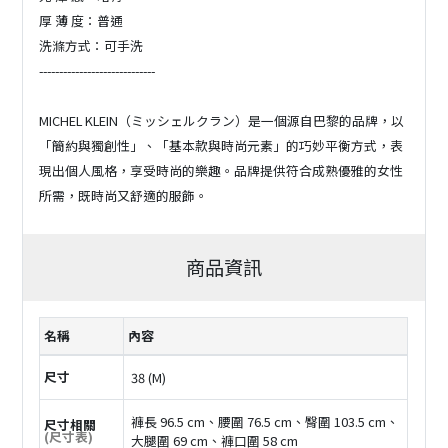
厚 薄 度：普通
洗滌方式：可手洗
-----------------------------
MICHEL KLEIN（ミッシェルクラン）是一個源自巴黎的品牌，以
「簡約與獨創性」、「基本款與時尚元素」的巧妙平衡方式，表
現出個人風格，享受時尚的樂趣。品牌提供符合成熟優雅的女性
所需，既時尚又舒適的服飾。
商品資訊
名稱
內容
尺寸
38 (M)
褲長 96.5 cm、腰圍 76.5 cm、臀圍 103.5 cm、
尺寸相關
(尺寸表)
大腿圍 69 cm、褲口圍 58 cm