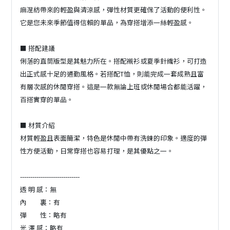
麻混紡帶來的輕盈與清涼感，彈性材質更確保了活動的便利性。
它是您未來季節值得信賴的單品，為穿搭增添一絲輕盈感。
■ 搭配建議
俐落的直筒版型是其魅力所在。搭配襯衫或夏季針織衫，可打造
出正式感十足的通勤風格。若搭配T恤，則能完成一套成熟且富
有層次感的休閒穿搭。這是一款無論上班或休閒場合都能活躍，
百搭實穿的單品。
■ 材質介紹
材質輕盈且表面簡潔，特色是休閒中帶有洗鍊的印象。適度的彈
性方便活動，日常穿搭也容易打理，是其優點之一。
-----------------------------
透 明 感：無
內 裏：有
彈 性：略有
光 澤 感：略有