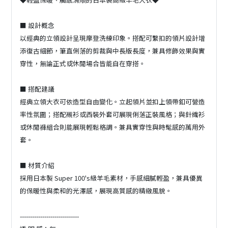
■ 設計概念
以經典的立領設計呈現摩登洗練印象。搭配可繫扣的領片設計增
添復古細節，筆直俐落的剪裁與中長版長度，兼具修飾效果與實
穿性，無論正式或休閒場合皆能自在穿搭。
■ 搭配建議
經典立領大衣可依造型自由變化。立起領片並扣上領帶釦可營造
率性氛圍；搭配襯衫或西裝外套可展現俐落正裝風格；與針織衫
或休閒褲組合則能展現輕鬆格調。兼具實穿性與時髦感的萬用外
套。
■ 材質介紹
採用日本製 Super 100's級羊毛素材，手感細膩輕盈，兼具優異
的保暖性與柔和的光澤感，展現高質感的精緻風貌。
-----------------------------