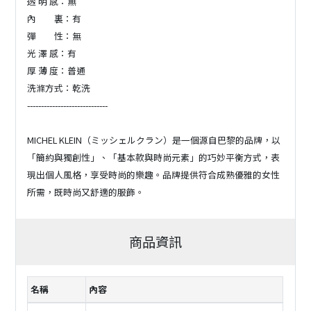
透 明 感：無
內 裏：有
彈 性：無
光 澤 感：有
厚 薄 度：普通
洗滌方式：乾洗
-----------------------------
MICHEL KLEIN（ミッシェルクラン）是一個源自巴黎的品牌，以
「簡約與獨創性」、「基本款與時尚元素」的巧妙平衡方式，表
現出個人風格，享受時尚的樂趣。品牌提供符合成熟優雅的女性
所需，既時尚又舒適的服飾。
商品資訊
名稱
內容