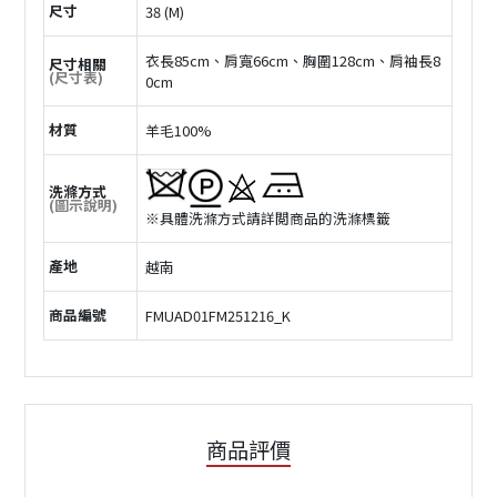
尺寸
38 (M)
衣長85cm、肩寬66cm、胸圍128cm、肩袖長8
尺寸相關
(尺寸表)
0cm
材質
羊毛100%
洗滌方式
(圖示說明)
※具體洗滌方式請詳閲商品的洗滌標籤
產地
越南
商品編號
FMUAD01FM251216_K
商品評價