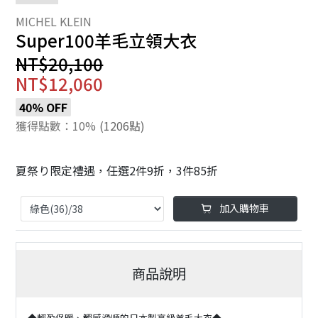
Super100羊毛立領大衣
NT$20,100
NT$12,060
40% OFF
獲得點數：10%
(1206點)
夏祭り限定禮遇，任選2件9折，3件85折
加入購物車
商品說明
◆輕盈保暖、觸感滑順的日本製高級羊毛大衣◆