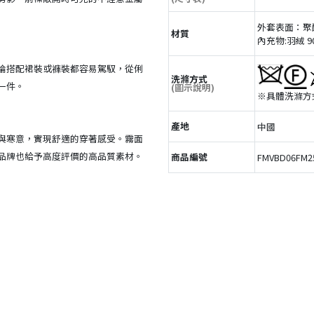
外套表面：聚
材質
內充物:羽絨 9
論搭配裙裝或褲裝都容易駕馭，從俐
洗滌方式
一件。
(圖示說明)
※具體洗滌方
產地
中國
與寒意，實現舒適的穿著感受。霧面
品牌也給予高度評價的高品質素材。
商品編號
FMVBD06FM2