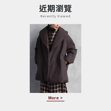
近期瀏覽
Recently Viewed
More >