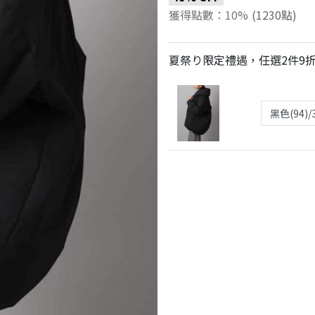
獲得點數：10%
(1230點)
夏祭り限定禮遇，任選2件9折