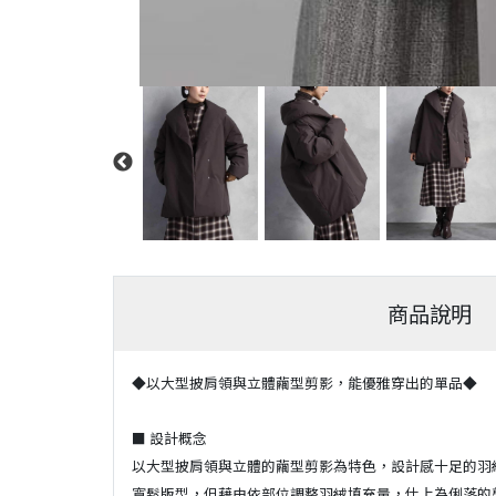
商品說明
◆以大型披肩領與立體繭型剪影，能優雅穿出的單品◆
■ 設計概念
以大型披肩領與立體的繭型剪影為特色，設計感十足的羽
寬鬆版型，但藉由依部位調整羽絨填充量，仕上為俐落的