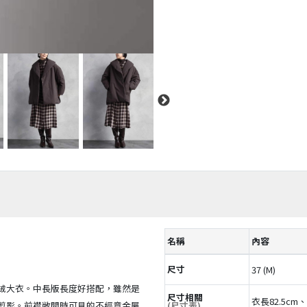
名稱
內容
尺寸
37 (M)
絨大衣。中長版長度好搭配，雖然是
尺寸相關
衣長82.5cm
剪影。前襟敞開時可見的不經意金屬
(尺寸表)