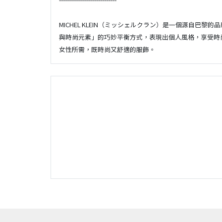
MICHEL KLEIN（ミッシェルクラン）是一個源自巴
與時尚元素」的巧妙平衡方式，表現出個人風格，享受時
女性所需，既時尚又舒適的服飾。