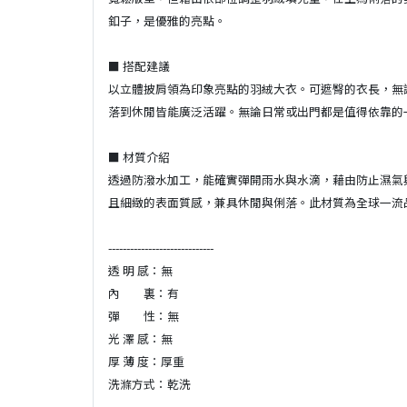
釦子，是優雅的亮點。
■ 搭配建議
以立體披肩領為印象亮點的羽絨大衣。可遮臀的衣長，無
落到休閒皆能廣泛活躍。無論日常或出門都是值得依靠的
■ 材質介紹
透過防潑水加工，能確實彈開雨水與水滴，藉由防止濕氣
且細緻的表面質感，兼具休閒與俐落。此材質為全球一流
-----------------------------
透 明 感：無
內 裏：有
彈 性：無
光 澤 感：無
厚 薄 度：厚重
洗滌方式：乾洗
-----------------------------