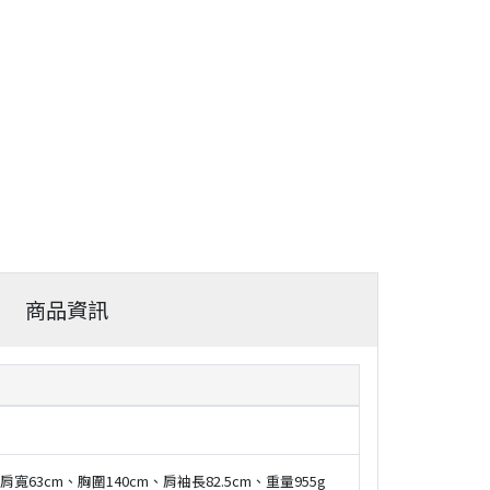
商品資訊
、肩寬63cm、胸圍140cm、肩袖長82.5cm、重量955g