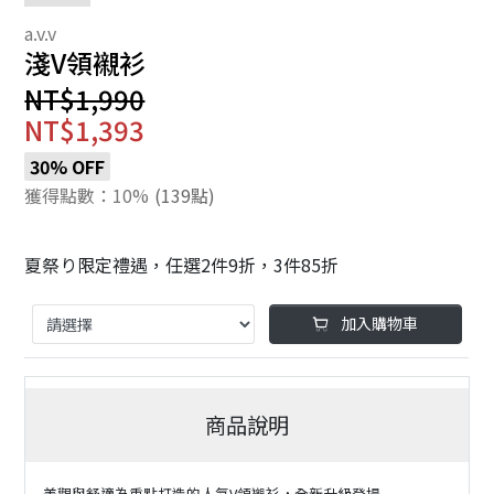
淺V領襯衫
NT$1,990
NT$1,393
30% OFF
獲得點數：10%
(139點)
夏祭り限定禮遇，任選2件9折，3件85折
加入購物車
商品說明
美觀與舒適為重點打造的人氣V領襯衫，全新升級登場