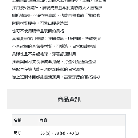
採用淺V領設計，展現成熟且易於駕馭的大人感輪廓
喇叭袖設計不僅帶來涼感，也能自然修飾手臂線條
附同材質腰帶，可繫出腰身造型
也可不使用腰帶呈現簡約風格
具備夏季實用機能：接觸涼感、UV防曬、快乾效果
不易起皺的易保養材質，可機洗，日常照護輕鬆
具彈性且不易起毛球，穿著舒適耐用
推薦與同材質長褲成套搭配，打造俐落通勤造型
搭配牛仔褲也能呈現輕鬆時髦的日常風格
從上班到休閒都能靈活運用，高實穿度的百搭襯衫
商品資訊
名稱
內容
尺寸
36 (S)、38 (M)、40 (L)