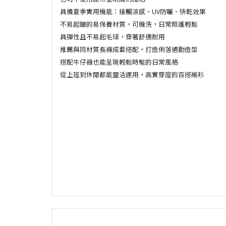
具備夏季實用機能：接觸涼感、UV防曬、快乾效果
不易起皺的易保養材質，可機洗，日常照護輕鬆
具彈性且不易起毛球，穿著舒適耐用
推薦與同材質長褲成套搭配，打造俐落通勤造型
搭配牛仔褲也能呈現輕鬆時髦的日常風格
從上班到休閒都能靈活運用，高實穿度的百搭襯衫