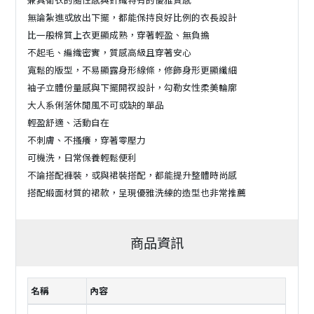
無論紮進或放出下擺，都能保持良好比例的衣長設計
比一般棉質上衣更顯成熟，穿著輕盈、無負擔
不起毛、編織密實，質感高級且穿著安心
寬鬆的版型，不易顯露身形線條，修飾身形更顯纖細
袖子立體份量感與下擺開衩設計，勾勒女性柔美輪廓
大人系俐落休閒風不可或缺的單品
輕盈舒適、活動自在
不刺膚、不搔癢，穿著零壓力
可機洗，日常保養輕鬆便利
不論搭配褲裝，或與裙裝搭配，都能提升整體時尚感
搭配緞面材質的裙款，呈現優雅洗練的造型也非常推薦
商品資訊
名稱
內容