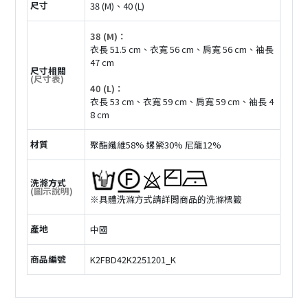
尺寸
38 (M)、40 (L)
38 (M)：
衣長 51.5 cm、衣寬 56 cm、肩寬 56 cm、袖長
47 cm
尺寸相關
(尺寸表)
40 (L)：
衣長 53 cm、衣寬 59 cm、肩寬 59 cm、袖長 4
8 cm
材質
聚酯纖維58% 嫘縈30% 尼龍12%
洗滌方式
(圖示說明)
※具體洗滌方式請詳閲商品的洗滌標籤
產地
中國
商品編號
K2FBD42K2251201_K