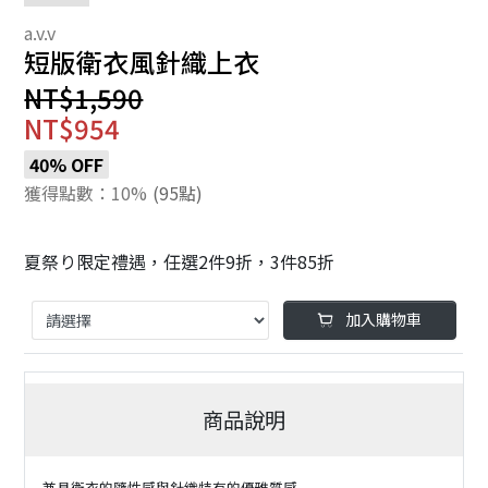
短版衛衣風針織上衣
NT$1,590
NT$954
40% OFF
獲得點數：10%
(95點)
夏祭り限定禮遇，任選2件9折，3件85折
加入購物車
商品說明
兼具衛衣的隨性感與針織特有的優雅質感