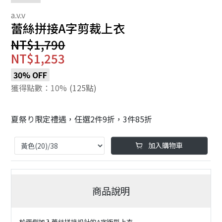
蕾絲拼接A字剪裁上衣
NT$1,790
NT$1,253
30% OFF
獲得點數：10%
(125點)
夏祭り限定禮遇，任選2件9折，3件85折
加入購物車
商品說明
於兩側加入蕾絲拼接設計的A字版型上衣