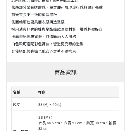
蕾絲部分帶有透膚感，單穿即可展現流行感與設計亮點
前後衣長不一致的剪裁設計
側面輪廓也更具層次感與造型感
採用清爽舒適的棉與聚酯纖維混紡材質，觸感輕盈好穿
推薦搭配經典寬褲，打造簡約大人風格
白色款可搭配彩色褲裝，營造更亮眼的造型
即使搭配修身褲也能安心穿著不顯拘束
商品資訊
名稱
內容
尺寸
38 (M)、40 (L)
38 (M)：
衣長 66.5 cm、衣寬 52 cm、肩寬 38 cm、袖長
35 cm