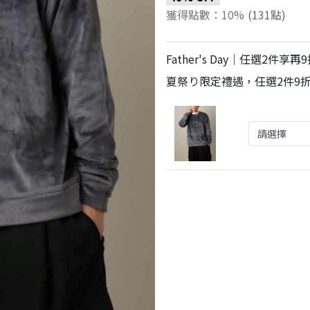
獲得點數：10%
(131點)
Father's Day｜任選2件享
夏祭り限定禮遇，任選2件9折