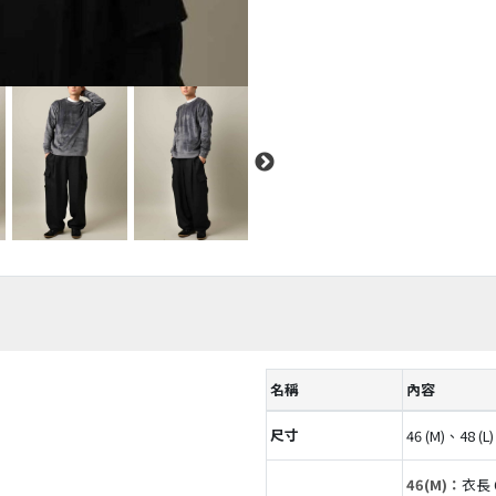
名稱
內容
尺寸
46 (M)、48 (L)
46(M)：
衣長 