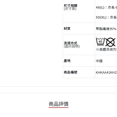
尺寸相關
48(L)：
衣長 6
(尺寸表)
50(XL)：
衣長 
材質
聚酯纖維95%
洗滌方式
(圖示說明)
※具體洗滌方
產地
中國
商品編號
KHKAA41KH2
商品評價