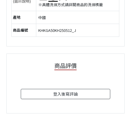
(圖示說明)
※具體洗滌方式請詳閲商品的洗滌標籤
產地
中國
商品編號
KHKGA50KH250512_J
商品評價
登入後寫評論