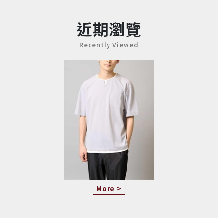
近期瀏覽
Recently Viewed
More >