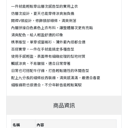
一件就能輕鬆穿出層次感造型的實用上衣
仿層次設計，夏天也能穿得涼爽無負擔
開襟V領設計，修飾頸部線條，清爽俐落
內層拼接白色素色上衣布料，讓整體層次更有亮點
清爽配色，給人輕盈舒適的印象
標準版型，單穿或當襯衫、薄外套內搭都合適
百搭實穿，一件在手就能搞定多種造型
使用手感輕盈、表面帶有細緻紋理的梨地材質
觸感涼爽、不易皺摺，適合日常穿著
日常也可搭配牛仔褲，打造輕鬆隨性的休閒造型
配上九分長的細條紋西裝褲，清爽感滿滿，最適合春夏
細版褲款也很適合，不分年齡皆能輕鬆駕馭
商品資訊
名稱
內容