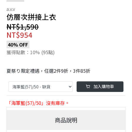
仿層次拼接上衣
NT$1,590
NT$954
40% OFF
獲得點數：10%
(95點)
夏祭り限定禮遇，任選2件9折，3件85折
加入購物車
「海軍藍(57)/50」沒有庫存。
商品說明