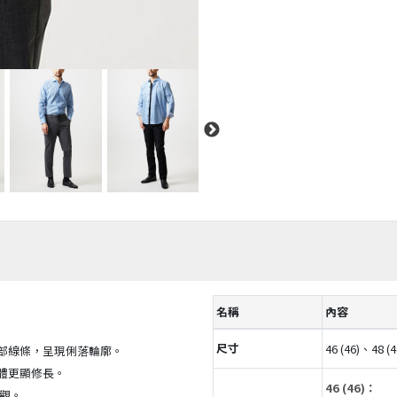
名稱
內容
尺寸
46 (46)、48 (
部線條，呈現俐落輪廓。
體更顯修長。
46 (46)：
觀。