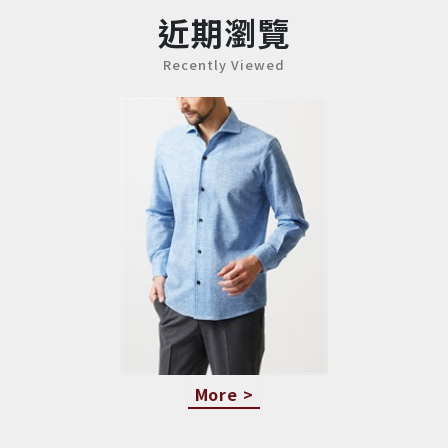
近期瀏覽
Recently Viewed
More >