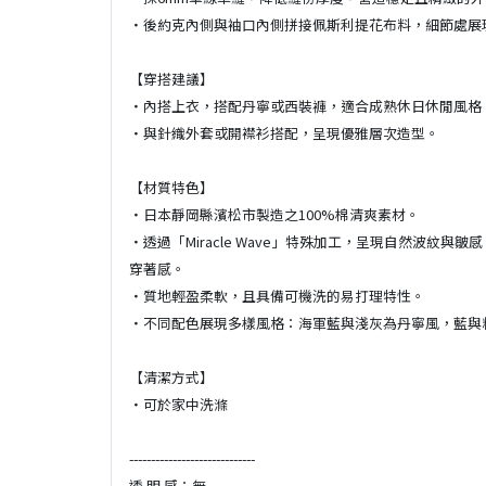
・後約克內側與袖口內側拼接佩斯利提花布料，細節處展
【穿搭建議】
・內搭上衣，搭配丹寧或西裝褲，適合成熟休日休閒風格
・與針織外套或開襟衫搭配，呈現優雅層次造型。
【材質特色】
・日本靜岡縣濱松市製造之100%棉清爽素材。
・透過「Miracle Wave」特殊加工，呈現自然波紋
穿著感。
・質地輕盈柔軟，且具備可機洗的易打理特性。
・不同配色展現多樣風格：海軍藍與淺灰為丹寧風，藍與
【清潔方式】
・可於家中洗滌
-----------------------------
透 明 感：無