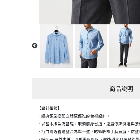
商品說明
【設計細節】
・經典領型搭配立體感優雅的台襟設計。
・以基本版型為基礎，取消前身省道，適度修飾側邊與腰
・袖口附近省道整合為單一道，略微收窄手腕寬度，使整
・採6mm單線車縫，降低縫份厚度，營造穩定且精緻的外