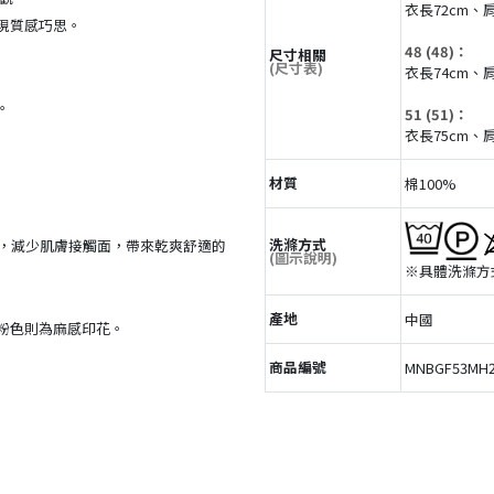
衣長72cm、肩
現質感巧思。
48 (48)：
尺寸相關
(尺寸表)
衣長74cm、肩
。
51 (51)：
衣長75cm、肩
材質
棉100%
洗滌方式
與皺感，減少肌膚接觸面，帶來乾爽舒適的
(圖示說明)
※具體洗滌方
產地
中國
粉色則為麻感印花。
商品編號
MNBGF53MH2