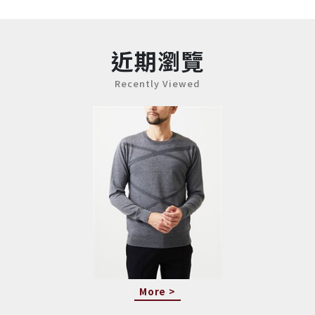
近期瀏覽
Recently Viewed
More >