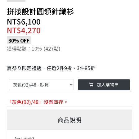
拼接設計圓領針織衫
NT$6,100
NT$4,270
30% OFF
獲得點數：10%
(427點)
夏祭り限定禮遇，任選2件9折，3件85折
加入購物車
「灰色(92)/48」沒有庫存。
商品說明