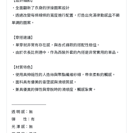
【設計細節】
・全面翻新了衣身的拼接圖案設計
・透過改變每條線條的寬度進行配置，打造出充滿律動感且不顯
單調的圖案。
【穿搭建議】
・單穿就非常有存在感，與各式褲款的搭配性極佳。
・由於衣長比例適中，作為西裝外套的內搭是非常實用的單品。
【材質特色】
・使用具伸縮性的人造絲與聚酯纖維紗線，帶來柔軟的觸感。
・面料具有優美的垂墜感與滑順質感。
・兼具優異的彈性與穿脫時的滑順度，觸感紮實。
-----------------------------
透 明 感：無
彈 性：有
光 澤 感：無