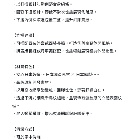
・以打摺設計勾勒俐落合身線條。
・圓弧下擺設計，即使不紮衣也能展現俐落感。
・下擺內側採滾邊包覆工藝，提升細節質感。
【穿搭建議】
・可搭配西裝外套或西裝長褲，打造俐落商務休閒風格。
・與寬版長褲或丹寧褲搭配，也能輕鬆展現經典休閒造型。
【材質特色】
・安心日本製造 ～日本國產素材 × 日本縫製～。
・品牌原創開發素材。
・採用高收縮聚酯纖維，回彈性佳，穿著舒適自在。
・透過下沉式細緻千鳥紋組織，呈現帶有波紋感的立體表面紋
理。
・混入嫘縈纖維，增添柔滑觸感與細膩光澤。
【清潔方式】
・可於家中洗滌