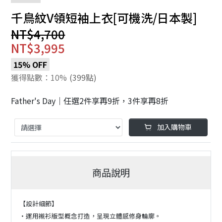
千鳥紋V領短袖上衣[可機洗/日本製]
NT$4,700
NT$3,995
15% OFF
獲得點數：10%
(399點)
Father's Day｜任選2件享再9折，3件享再8折
加入購物車
商品說明
【設計細節】
・運用襯衫版型概念打造，呈現立體感修身輪廓。