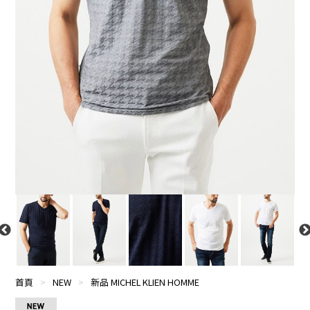
首頁
>
NEW
>
新品 MICHEL KLIEN HOMME