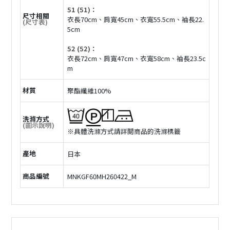
51 (51)：
尺寸相關
衣長70cm、肩寬45cm、衣寬55.5cm、袖長22.
(尺寸表)
5cm
52 (52)：
衣長72cm、肩寬47cm、衣寬58cm、袖長23.5c
m
材質
聚酯纖維100%
洗滌方式
(圖示說明)
※具體洗滌方式請詳閲商品的洗滌標籤
產地
日本
商品編號
MNKGF60MH260422_M