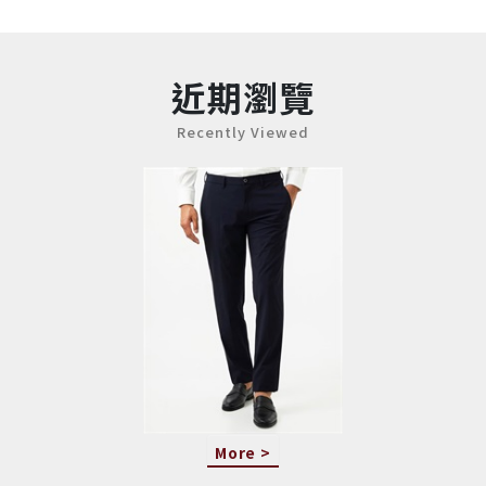
近期瀏覽
Recently Viewed
More >