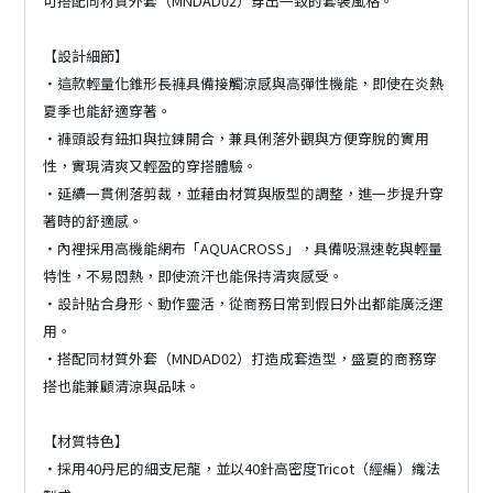
可搭配同材質外套（MNDAD02）穿出一致的套裝風格。
【設計細節】
・這款輕量化錐形長褲具備接觸涼感與高彈性機能，即使在炎熱
夏季也能舒適穿著。
・褲頭設有鈕扣與拉鍊開合，兼具俐落外觀與方便穿脫的實用
性，實現清爽又輕盈的穿搭體驗。
・延續一貫俐落剪裁，並藉由材質與版型的調整，進一步提升穿
著時的舒適感。
・內裡採用高機能網布「AQUACROSS」，具備吸濕速乾與輕量
特性，不易悶熱，即使流汗也能保持清爽感受。
・設計貼合身形、動作靈活，從商務日常到假日外出都能廣泛運
用。
・搭配同材質外套（MNDAD02）打造成套造型，盛夏的商務穿
搭也能兼顧清涼與品味。
【材質特色】
・採用40丹尼的細支尼龍，並以40針高密度Tricot（經編）織法