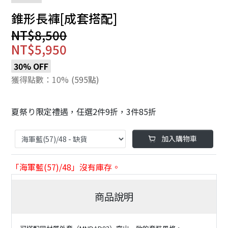
錐形長褲[成套搭配]
NT$8,500
NT$5,950
30% OFF
獲得點數：10%
(595點)
夏祭り限定禮遇，任選2件9折，3件85折
加入購物車
「海軍藍(57)/48」沒有庫存。
商品說明