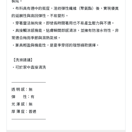
製成。
・布料具有適中的挺度，混紡彈性纖維（聚氨酯）後，實現優異
的延展性與高回彈性，不易變形。
・穿著靈活無拘束，即使長時間著用也不易產生壓力與不適。
・具接觸涼感機能，貼膚瞬間即感清涼，並擁有防潑水特性，非
常適合梅雨季節與濕熱氣候。
・兼具輕盈與機能性，是夏季穿搭的理想褲款選擇。
【洗滌建議】
・可於家中直接清洗
-----------------------------
透 明 感：無
彈 性：有
光 澤 感：無
厚 薄 度：普通
-----------------------------