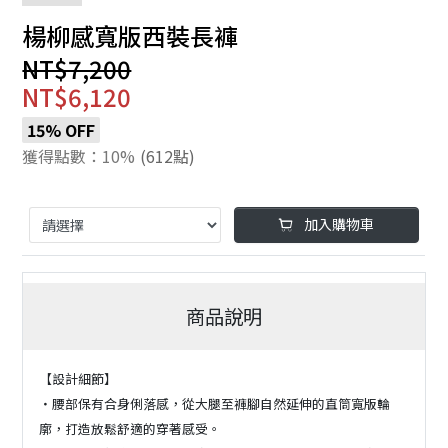
楊柳感寬版西裝長褲
NT$7,200
NT$6,120
15% OFF
獲得點數：10%
(612點)
加入購物車
商品說明
【設計細節】
・腰部保有合身俐落感，從大腿至褲腳自然延伸的直筒寬版輪
廓，打造放鬆舒適的穿著感受。