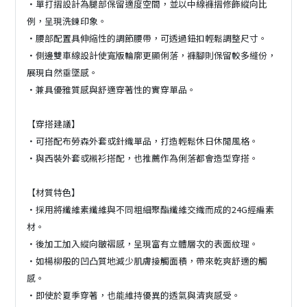
・單打摺設計為腿部保留適度空間，並以中線褲摺修飾縱向比
例，呈現洗鍊印象。
・腰部配置具伸縮性的調節腰帶，可透過鈕扣輕鬆調整尺寸。
・側邊雙車線設計使寬版輪廓更顯俐落，褲腳則保留較多縫份，
展現自然垂墜感。
・兼具優雅質感與舒適穿著性的實穿單品。
【穿搭建議】
・可搭配布勞森外套或針織單品，打造輕鬆休日休閒風格。
・與西裝外套或襯衫搭配，也推薦作為俐落都會造型穿搭。
【材質特色】
・採用將纖維素纖維與不同粗細聚酯纖維交織而成的24G經編素
材。
・後加工加入縱向皺褶感，呈現富有立體層次的表面紋理。
・如楊柳般的凹凸質地減少肌膚接觸面積，帶來乾爽舒適的觸
感。
・即使於夏季穿著，也能維持優異的透氣與清爽感受。