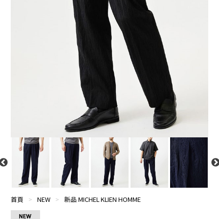
首頁
>
NEW
>
新品 MICHEL KLIEN HOMME