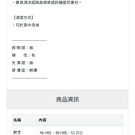
・兼具清涼感與高級質感的機能性素材。
【清潔方式】
・可於家中洗滌
-----------------------------
透 明 感：無
彈 性：有
光 澤 感：無
厚 薄 度：輕薄
-----------------------------
商品資訊
名稱
內容
尺寸
46 (46)、48 (48)、51 (51)