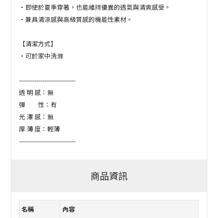
・即使於夏季穿著，也能維持優異的透氣與清爽感受。
・兼具清涼感與高級質感的機能性素材。
【清潔方式】
・可於家中洗滌
-----------------------------
透 明 感：無
彈 性：有
光 澤 感：無
厚 薄 度：輕薄
-----------------------------
商品資訊
名稱
內容