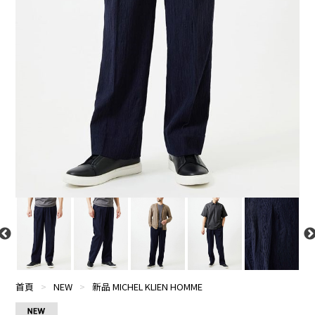
首頁
>
NEW
>
新品 MICHEL KLIEN HOMME