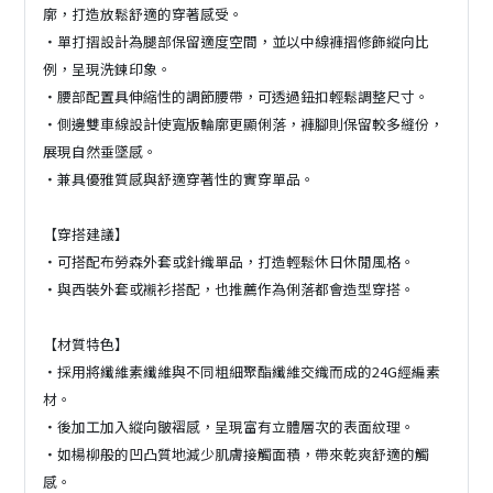
廓，打造放鬆舒適的穿著感受。
・單打摺設計為腿部保留適度空間，並以中線褲摺修飾縱向比
例，呈現洗鍊印象。
・腰部配置具伸縮性的調節腰帶，可透過鈕扣輕鬆調整尺寸。
・側邊雙車線設計使寬版輪廓更顯俐落，褲腳則保留較多縫份，
展現自然垂墜感。
・兼具優雅質感與舒適穿著性的實穿單品。
【穿搭建議】
・可搭配布勞森外套或針織單品，打造輕鬆休日休閒風格。
・與西裝外套或襯衫搭配，也推薦作為俐落都會造型穿搭。
【材質特色】
・採用將纖維素纖維與不同粗細聚酯纖維交織而成的24G經編素
材。
・後加工加入縱向皺褶感，呈現富有立體層次的表面紋理。
・如楊柳般的凹凸質地減少肌膚接觸面積，帶來乾爽舒適的觸
感。