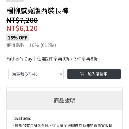
楊柳感寬版西裝長褲
NT$7,200
NT$6,120
15% OFF
獲得點數：10%
(612點)
Father's Day｜任選2件享再9折，3件享再8折
加入購物車
商品說明
【設計細節】
・腰部保有合身俐落感，從大腿至褲腳自然延伸的直筒寬版輪