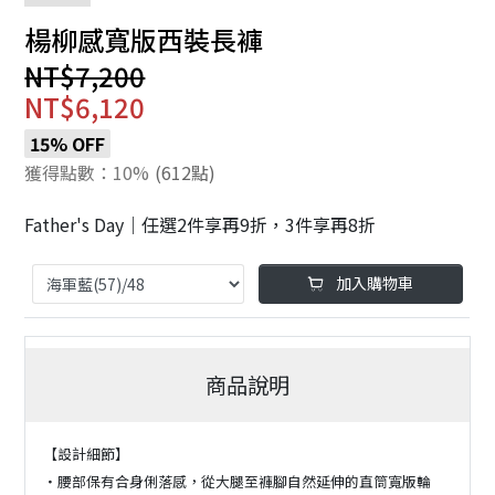
楊柳感寬版西裝長褲
NT$7,200
NT$6,120
15% OFF
獲得點數：10%
(612點)
Father's Day｜任選2件享再9折，3件享再8折
加入購物車
商品說明
【設計細節】
・腰部保有合身俐落感，從大腿至褲腳自然延伸的直筒寬版輪