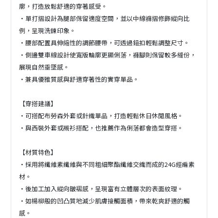
廓，打造放鬆舒適的穿著感受。
・單打摺設計為腿部保留適度空間，並以中線褲摺修飾縱向比
例，呈現洗鍊印象。
・腰部配置具伸縮性的調節腰帶，可透過鈕扣輕鬆調整尺寸。
・側邊雙車線設計使寬版輪廓更顯俐落，褲腳則保留較多縫份，
展現自然垂墜感。
・兼具優雅質感與舒適穿著性的實穿單品。
【穿搭建議】
・可搭配布勞森外套或針織單品，打造輕鬆休日休閒風格。
・與西裝外套或襯衫搭配，也推薦作為俐落都會造型穿搭。
【材質特色】
・採用將纖維素纖維與不同粗細聚酯纖維交織而成的24G經編素
材。
・後加工加入縱向皺褶感，呈現富有立體層次的表面紋理。
・如楊柳般的凹凸質地減少肌膚接觸面積，帶來乾爽舒適的觸
感。