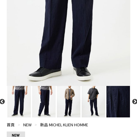
首頁
>
NEW
>
新品 MICHEL KLIEN HOMME