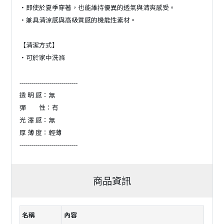
・即使於夏季穿著，也能維持優異的透氣與清爽感受。
・兼具清涼感與高級質感的機能性素材。
【清潔方式】
・可於家中洗滌
-----------------------------
透 明 感：無
彈 性：有
光 澤 感：無
厚 薄 度：輕薄
-----------------------------
商品資訊
名稱
內容