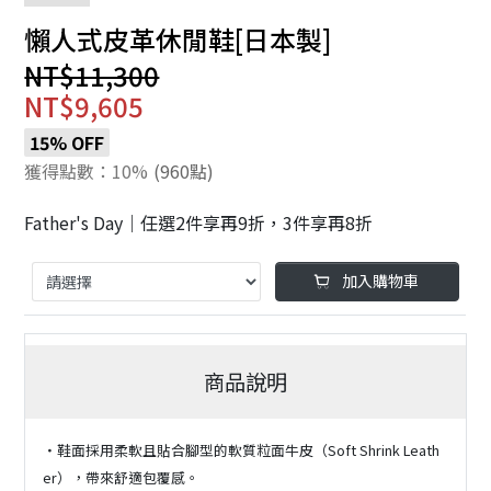
懶人式皮革休閒鞋[日本製]
NT$11,300
NT$9,605
15% OFF
獲得點數：10%
(960點)
Father's Day｜任選2件享再9折，3件享再8折
加入購物車
商品說明
・鞋面採用柔軟且貼合腳型的軟質粒面牛皮（Soft Shrink Leath
er），帶來舒適包覆感。