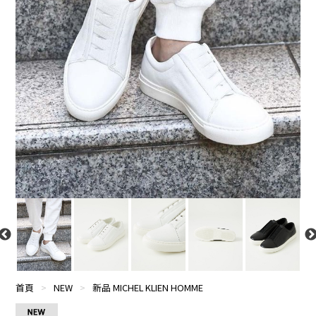
首頁
>
NEW
>
新品 MICHEL KLIEN HOMME