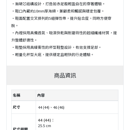
・無硬芯結構設計，打造如赤足般輕盈自在的穿著體驗。
・鞋口內藏約10mm厚海綿，兼顧柔和觸感與穩定包覆。
・鞋面配置交叉排列的5組彈性帶，提升貼合度，同時方便穿
脫。
・內裡採用具備透氣、吸濕快乾與耐磨特性的超細纖維材質，提
升整體舒適性。
・鞋墊採用具緩衝性的杯型鞋墊設計，有效支撐足部。
・輕量化杯型大底，提供穩定且輕快的行走體驗。
商品資訊
名稱
內容
尺寸
44 (44)、46 (46)
44 (44)：
25.5 cm
尺寸相關