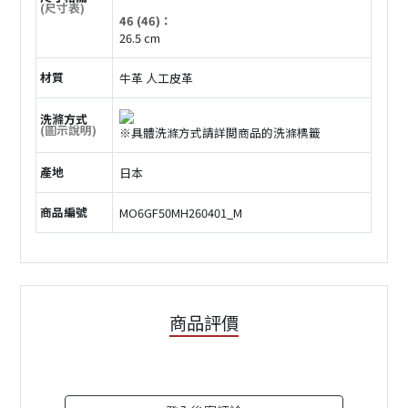
(尺寸表)
46 (46)：
26.5 cm
材質
牛革 人工皮革
洗滌方式
(圖示說明)
※具體洗滌方式請詳閲商品的洗滌標籤
產地
日本
商品編號
MO6GF50MH260401_M
商品評價