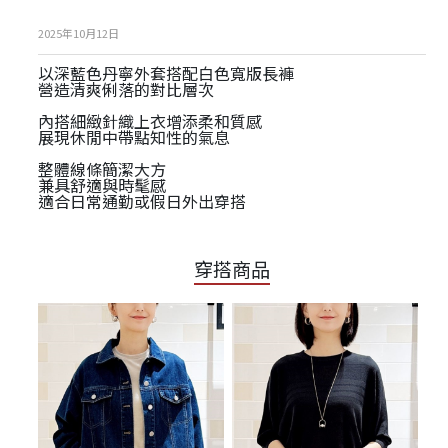
2025年10月12日
以深藍色丹寧外套搭配白色寬版長褲
營造清爽俐落的對比層次
內搭細緻針織上衣增添柔和質感
展現休閒中帶點知性的氣息
整體線條簡潔大方
兼具舒適與時髦感
適合日常通勤或假日外出穿搭
穿搭商品