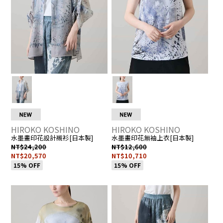
2
2
人
人
6
6
數：
數
0
0
0
0
7
7
1
1
人
人
4
4
_
_
N
N
HIROKO KOSHINO
HIROKO KOSHINO
水墨畫印花設計襯衫[日本製]
水墨畫印花無袖上衣[日本製]
NT$24,200
NT$12,600
NT$20,570
NT$10,710
15% OFF
15% OFF
我
▶
我
▶
R
R
H
H
的
前
的
前
P
L
最
往
最
往
H
H
愛
詳
愛
詳
E
E
0
0
的
情
的
情