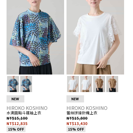
我
▶
我
▶
R
R
H
H
的
前
的
前
K
K
最
往
最
往
H
H
愛
詳
愛
詳
E
E
0
0
的
情
的
情
2
3
註
頁
註
頁
R
R
冊
面
冊
面
H
H
2
2
人
人
6
6
數：
數
0
0
0
0
6
6
1
1
人
人
5
5
_
_
M
M
HIROKO KOSHINO
HIROKO KOSHINO
水滴圓點斗篷袖上衣
蕾絲拼接針織上衣
NT$15,100
NT$15,800
NT$12,835
NT$13,430
15% OFF
15% OFF