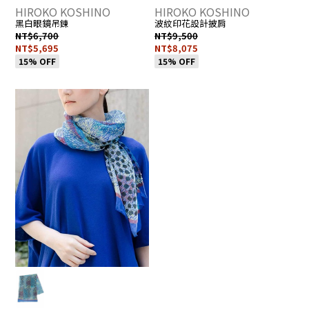
HIROKO KOSHINO
HIROKO KOSHINO
黑白眼鏡吊鍊
波紋印花設計披肩
NT$6,700
NT$9,500
NT$5,695
NT$8,075
15% OFF
15% OFF
我
▶
R
K
的
前
3
最
往
H
愛
詳
E
0
的
情
2
註
頁
R
冊
面
H
2
人
6
數：
0
0
6
1
人
5
_
M