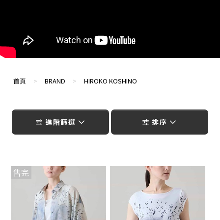
首頁
>
BRAND
>
HIROKO KOSHINO
進階篩選
排序
我
▶
我
▶
R
R
售完
H
H
的
前
的
前
B
K
最
往
最
往
H
H
愛
詳
愛
詳
E
E
0
0
的
情
的
情
6
6
註
頁
註
頁
R
R
冊
面
冊
面
H
H