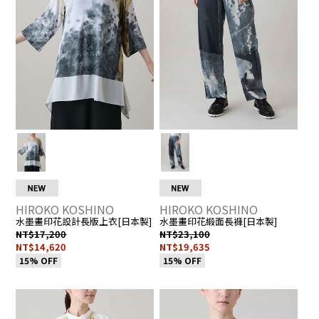
5
6
註
頁
註
頁
R
R
冊
面
冊
面
H
H
2
2
人
人
6
6
數：
數
0
0
0
0
7
7
1
1
人
人
4
4
_
_
N
N
HIROKO KOSHINO
HIROKO KOSHINO
水墨畫印花設計長版上衣[日本製]
水墨畫印花緞面長褲[日本製]
NT$17,200
NT$23,100
NT$14,620
NT$19,635
15% OFF
15% OFF
我
▶
我
▶
R
R
H
H
的
前
的
前
B
K
最
往
最
往