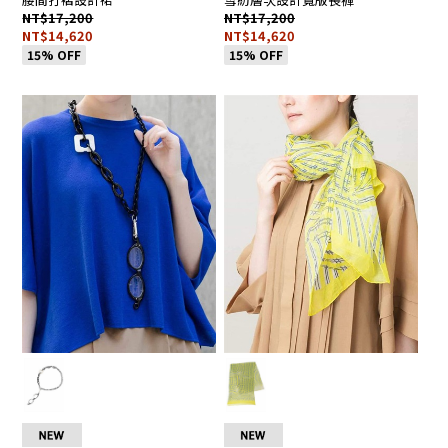
NT$17,200
NT$17,200
NT$14,620
NT$14,620
15% OFF
15% OFF
我
▶
我
▶
R
R
K
K
的
前
的
前
2
3
最
往
最
往
H
H
愛
詳
愛
詳
E
E
0
0
的
情
的
情
2
1
註
頁
註
頁
R
R
冊
面
冊
面
H
H
2
2
人
人
6
6
數：
數
0
0
0
0
6
6
1
1
人
人
5
5
_
_
M
M