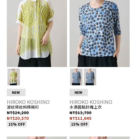
H
H
愛
詳
愛
詳
E
E
0
0
的
情
的
情
2
1
註
頁
註
頁
R
R
冊
面
冊
面
H
H
2
2
人
人
6
6
數：
數
0
0
0
0
6
6
1
1
人
人
5
5
_
_
M
M
HIROKO KOSHINO
HIROKO KOSHINO
波紋條紋純棉襯衫
水滴圓點針織上衣
NT$24,200
NT$13,700
NT$20,570
NT$11,645
15% OFF
15% OFF