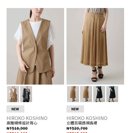
我
▶
我
▶
R
R
H
H
的
前
的
前
J
H
最
往
最
往
H
H
愛
詳
愛
詳
E
E
0
0
的
情
的
情
3
1
註
頁
註
頁
R
R
冊
面
冊
面
H
H
2
2
人
人
6
6
數：
數
0
0
0
0
6
6
1
1
人
人
5
5
_
_
M
M
HIROKO KOSHINO
HIROKO KOSHINO
高雅線條設計背心
立體百褶透視長裙
NT$18,900
NT$20,700