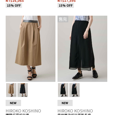
NT$16,065
NT$17,595
15% OFF
15% OFF
我
▶
我
▶
R
R
售完
H
H
的
前
的
前
H
L
最
往
最
往
H
H
愛
詳
愛
詳
E
E
0
0
的
情
的
情
3
1
註
頁
註
頁
R
R
冊
面
冊
面
H
H
2
2
人
人
6
6
數：
數
0
0
0
0
6
6
1
1
人
人
5
5
_
_
M
M
HIROKO KOSHINO
HIROKO KOSHINO
腰間打褶設計裙
雪紡層次設計寬版長褲