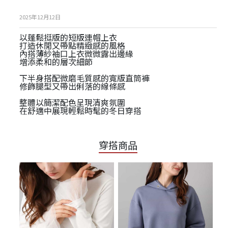
2025年12月12日
以蓬鬆挺版的短版連帽上衣
打造休閒又帶點精緻感的風格
內搭薄紗袖口上衣微微露出邊緣
增添柔和的層次細節
下半身搭配微磨毛質感的寬版直筒褲
修飾腿型又帶出俐落的線條感
整體以簡潔配色呈現清爽氛圍
在舒適中展現輕鬆時髦的冬日穿搭
穿搭商品