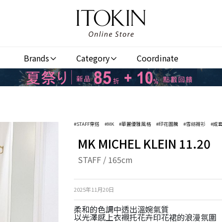
Brands
Category
Coordinate
#STAFF穿搭
#MK
#華麗優雅風格
#印花圖騰
#雪紡襯衫
#成
MK MICHEL KLEIN 11.20
STAFF / 165cm
2025年11月20日
柔和的色調中透出溫婉氣質
以光澤感上衣襯托花卉印花裙的浪漫氛圍