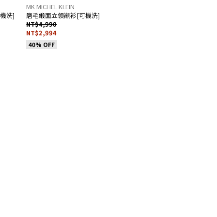
MK MICHEL KLEIN
機洗]
磨毛緞面立領襯衫[可機洗]
NT$4,990
NT$2,994
40% OFF