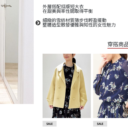
外層搭配挺版短大衣
在甜美與率性間取得平衡
細緻的雪紡材質隨步伐輕盈擺動
整體造型散發優雅與知性的女性魅力
穿搭商