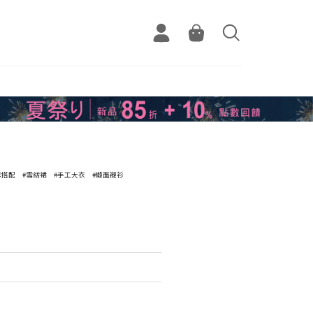
套搭配
#雪紡裙
#手工大衣
#緞面襯衫