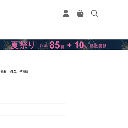
針織衫
#靴型牛仔寬褲