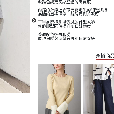
淡雅色調更突顯整體的高質感
內搭的針織上衣帶有羽毛般的細緻拼接
為簡約風格增添一絲暖意與柔軟度
下半身選擇刷毛質感的靴型寬褲
修飾腿型同時提升冬日舒適度
整體配色輕盈和諧
展現保暖與時髦兼具的日常穿搭
穿搭商