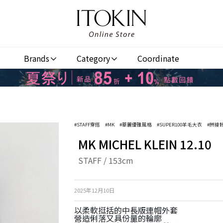
Brands
Category
Coordinate
#STAFF穿搭
#MK
#華麗優雅風格
#SUPER100羊毛大衣
#拼接
MK MICHEL KLEIN 12.10
STAFF / 153cm
2025年12月10日
以柔軟挺括的中長版連帽外套
營造俐落又具份量的輪廓