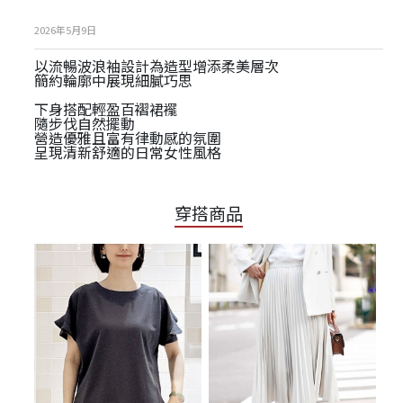
2026年5月9日
以流暢波浪袖設計為造型增添柔美層次
簡約輪廓中展現細膩巧思
下身搭配輕盈百褶裙襬
隨步伐自然擺動
營造優雅且富有律動感的氛圍
呈現清新舒適的日常女性風格
穿搭商品