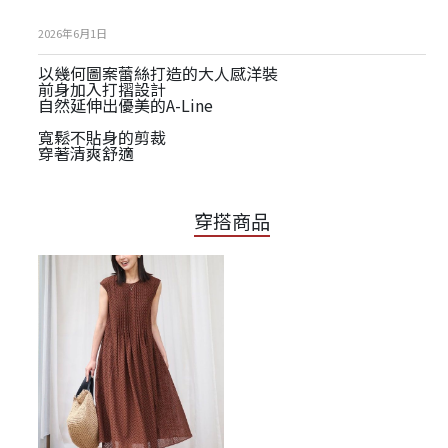
2026年6月1日
以幾何圖案蕾絲打造的大人感洋裝
前身加入打摺設計
自然延伸出優美的A-Line
寬鬆不貼身的剪裁
穿著清爽舒適
穿搭商品