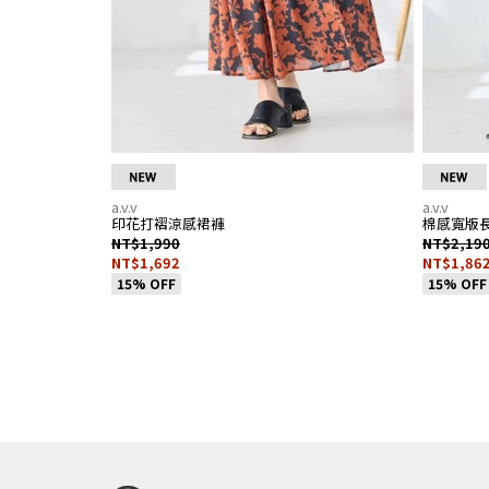
a.v.v
a.v.v
印花打褶涼感裙褲
棉感寬版
NT$1,990
NT$2,19
NT$1,692
NT$1,86
15% OFF
15% OFF