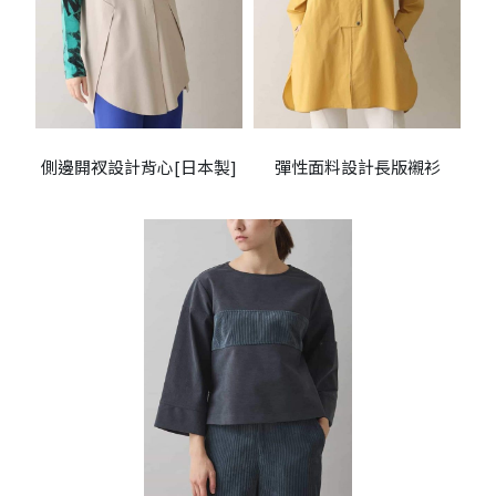
側邊開衩設計背心[日本製]
彈性面料設計長版襯衫