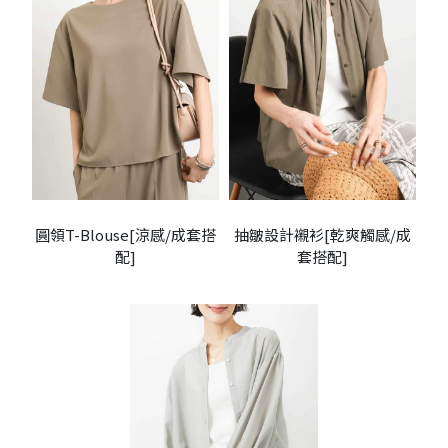
圓領T-Blouse[涼感/成套搭
抽皺設計襯衫[乾爽觸感/成
配]
套搭配]