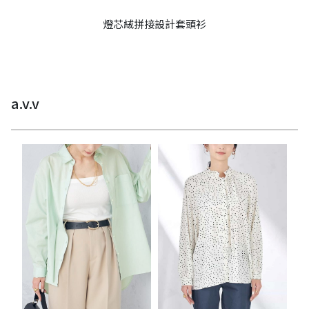
燈芯絨拼接設計套頭衫
a.v.v