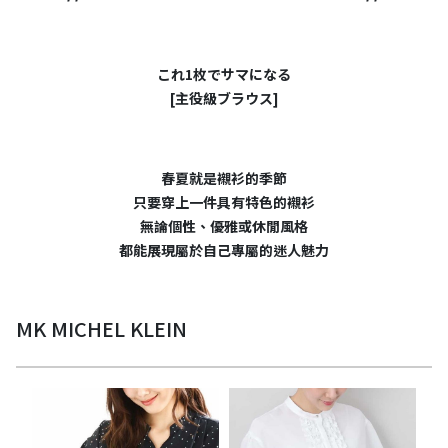
これ1枚でサマになる
[主役級ブラウス]
春夏就是襯衫的季節
只要穿上一件具有特色的襯衫
無論個性、優雅或休閒風格
都能展現屬於自己專屬的迷人魅力
MK MICHEL KLEIN