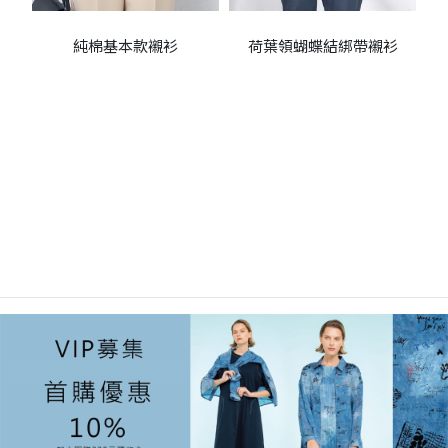
純棉基本款襯衫
荷葉領蝴蝶結綁帶襯衫